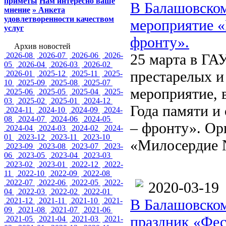
приметы
Нам интересно ваше
В Балашовском
мнение
» Анкета
удовлетворенности качеством
мероприятие «
услуг
фронту».
Архив новостей
2026-08
2026-07
2026-06
2026-
25 марта в ГА
05
2026-04
2026-03
2026-02
престарелых и
2026-01
2025-12
2025-11
2025-
10
2025-09
2025-08
2025-07
мероприятие, 
2025-06
2025-05
2025-04
2025-
03
2025-02
2025-01
2024-12
Года памяти и
2024-11
2024-10
2024-09
2024-
08
2024-07
2024-06
2024-05
– фронту». Ор
2024-04
2024-03
2024-02
2024-
01
2023-12
2023-11
2023-10
«Милосердие 
2023-09
2023-08
2023-07
2023-
06
2023-05
2023-04
2023-03
2023-02
2023-01
2022-12
2022-
11
2022-10
2022-09
2022-08
2022-07
2022-06
2022-05
2022-
2020-03-19
04
2022-03
2022-02
2022-01
2021-12
2021-11
2021-10
2021-
В Балашовском
09
2021-08
2021-07
2021-06
праздник «Фе
2021-05
2021-04
2021-03
2021-