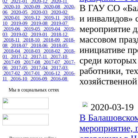
02
2021-01
2020-12
2020-11
В ГАУ СО «Бал
2020-10
2020-09
2020-08
2020-
06
2020-05
2020-03
2020-02
и инвалидов» 
2020-01
2019-12
2019-11
2019-
10
2019-09
2019-08
2019-07
мероприятие д
2019-06
2019-05
2019-04
2019-
03
2019-02
2019-01
2018-12
массовом праз
2018-11
2018-10
2018-09
2018-
08
2018-07
2018-06
2018-05
инициативе пр
2018-04
2018-03
2018-02
2018-
01
2017-12
2017-11
2017-10
среди которых
2017-09
2017-08
2017-07
2017-
06
2017-05
2017-04
2017-03
работники, те
2017-02
2017-01
2016-12
2016-
11
2016-10
2016-09
2016-08
хозяйственной
Мы в социальных сетях
2020-03-19
В Балашовском
мероприятие, 