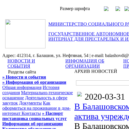
Размер шрифта
МИНИСТЕРСТВО СОЦИАЛЬНОГО Р
ГОСУДАРСТВЕННОЕ АВТОНОМНОЕ
ИНТЕРНАТ ДЛЯ ПРЕСТАРЕЛЫХ И 
Адрес: 412314, г. Балашов, ул. Нефтяная, 54 | e-mail: balashovdi@
НОВОСТИ И
ИНФОМАЦИЯ ОБ
Н
СОБЫТИЯ
ОРГАНИЗАЦИИ
П
АРХИВ НОВОСТЕЙ
Разделы сайта
» Новости и события
» Информация об организации
Общая информация
История
создания
Материально-техническое
2020-03-31
оснащение
Деятельность в сфере
закупок
Документы
Как
В Балашовском
оформиться на проживание в дом-
интернат
Контакты
» Паспорт
актива учрежд
поставщика социальных услуг
Информация об организации
В Балашовском
Количество обслуженных