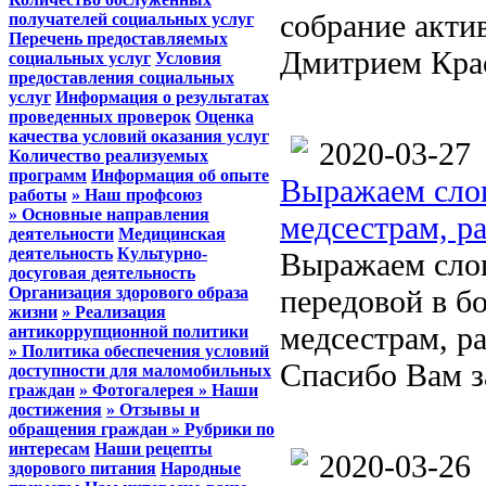
собрание акти
получателей социальных услуг
Перечень предоставляемых
Дмитрием Кра
социальных услуг
Условия
предоставления социальных
услуг
Информация о результатах
проведенных проверок
Оценка
качества условий оказания услуг
2020-03-27
Количество реализуемых
программ
Информация об опыте
Выражаем слов
работы
» Наш профсоюз
» Основные направления
медсестрам, р
деятельности
Медицинская
деятельность
Культурно-
Выражаем слов
досуговая деятельность
Организация здорового образа
передовой в бо
жизни
» Реализация
медсестрам, р
антикоррупционной политики
» Политика обеспечения условий
Спасибо Вам з
доступности для маломобильных
граждан
» Фотогалерея
» Наши
достижения
» Отзывы и
обращения граждан
» Рубрики по
интересам
Наши рецепты
2020-03-26
здорового питания
Народные