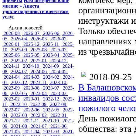
приметы
Нам интересно ваше
мнение
» Анкета
организационн
удовлетворенности качеством
услуг
инструктажи и
Архив новостей
Только обеспе
2026-08
2026-07
2026-06
2026-
05
2026-04
2026-03
2026-02
направлениях 
2026-01
2025-12
2025-11
2025-
из чрезвычайн
10
2025-09
2025-08
2025-07
2025-06
2025-05
2025-04
2025-
03
2025-02
2025-01
2024-12
2024-11
2024-10
2024-09
2024-
08
2024-07
2024-06
2024-05
2018-09-25
2024-04
2024-03
2024-02
2024-
01
2023-12
2023-11
2023-10
В Балашовском
2023-09
2023-08
2023-07
2023-
06
2023-05
2023-04
2023-03
инвалидов сос
2023-02
2023-01
2022-12
2022-
11
2022-10
2022-09
2022-08
пожилого чело
2022-07
2022-06
2022-05
2022-
04
2022-03
2022-02
2022-01
День пожилого
2021-12
2021-11
2021-10
2021-
09
2021-08
2021-07
2021-06
общества: эта 
2021-05
2021-04
2021-03
2021-