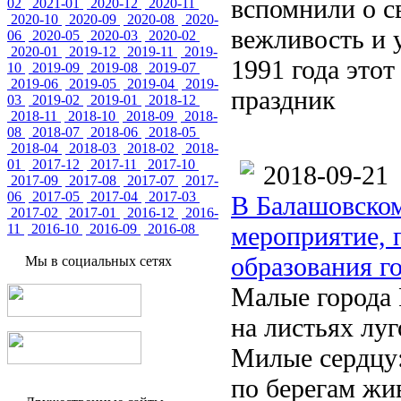
вспомнили о с
02
2021-01
2020-12
2020-11
2020-10
2020-09
2020-08
2020-
вежливость и 
06
2020-05
2020-03
2020-02
2020-01
2019-12
2019-11
2019-
1991 года это
10
2019-09
2019-08
2019-07
2019-06
2019-05
2019-04
2019-
праздник
03
2019-02
2019-01
2018-12
2018-11
2018-10
2018-09
2018-
08
2018-07
2018-06
2018-05
2018-04
2018-03
2018-02
2018-
01
2017-12
2017-11
2017-10
2018-09-21
2017-09
2017-08
2017-07
2017-
06
2017-05
2017-04
2017-03
В Балашовском
2017-02
2017-01
2016-12
2016-
11
2016-10
2016-09
2016-08
мероприятие, 
образования г
Мы в социальных сетях
Малые города 
на листьях луг
Милые сердцу:
по берегам жи