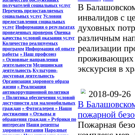
В Балашовском
получателей социальных услуг
Перечень предоставляемых
инвалидов с ц
социальных услуг
Условия
предоставления социальных
духовных потр
услуг
Информация о результатах
проведенных проверок
Оценка
различным нап
качества условий оказания услуг
Количество реализуемых
реализации пр
программ
Информация об опыте
работы
» Наш профсоюз
проживающих д
» Основные направления
деятельности
Медицинская
экскурсия в х
деятельность
Культурно-
досуговая деятельность
Организация здорового образа
жизни
» Реализация
2018-09-26
антикоррупционной политики
» Политика обеспечения условий
В Балашовском
доступности для маломобильных
граждан
» Фотогалерея
» Наши
пожарной безо
достижения
» Отзывы и
обращения граждан
» Рубрики по
Пожарная безо
интересам
Наши рецепты
здорового питания
Народные
комплекс мер, 