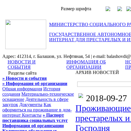
Размер шрифта
МИНИСТЕРСТВО СОЦИАЛЬНОГО Р
ГОСУДАРСТВЕННОЕ АВТОНОМНОЕ
ИНТЕРНАТ ДЛЯ ПРЕСТАРЕЛЫХ И 
Адрес: 412314, г. Балашов, ул. Нефтяная, 54 | e-mail: balashovdi@
НОВОСТИ И
ИНФОМАЦИЯ ОБ
Н
СОБЫТИЯ
ОРГАНИЗАЦИИ
П
АРХИВ НОВОСТЕЙ
Разделы сайта
» Новости и события
» Информация об организации
Общая информация
История
создания
Материально-техническое
2018-09-27
оснащение
Деятельность в сфере
закупок
Документы
Как
Проживающие 
оформиться на проживание в дом-
интернат
Контакты
» Паспорт
престарелых и
поставщика социальных услуг
Информация об организации
Господня
Количество обслуженных