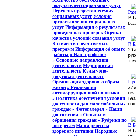
получателей социальных услуг
Перечень предоставляемых
Раз
социальных услуг
Условия
В Г
предоставления социальных
раз
услуг
Информация о результатах
проведенных проверок
Оценка
качества условий оказания услуг
Количество реализуемых
В Б
программ
Информация об опыте
26 
работы
» Наш профсоюз
рук
» Основные направления
тру
деятельности
Медицинская
деятельность
Культурно-
досуговая деятельность
Организация здорового образа
Про
жизни
» Реализация
27 
антикоррупционной политики
пос
» Политика обеспечения условий
Бал
доступности для маломобильных
наш
граждан
» Фотогалерея
» Наши
достижения
» Отзывы и
обращения граждан
» Рубрики по
В Б
интересам
Наши рецепты
В Г
здорового питания
Народные
мер