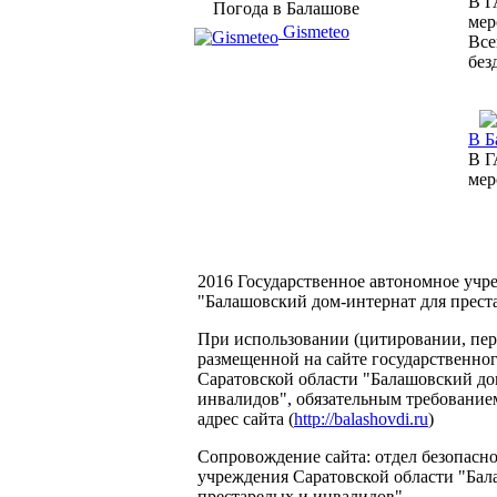
В Г
Погода в Балашове
мер
Gismeteo
Все
без
В Б
В Г
мер
2016 Государственное автономное учр
"Балашовский дом-интернат для прест
При использовании (цитировании, пере
размещенной на сайте государственно
Саратовской области "Балашовский до
инвалидов", обязательным требование
адрес сайта (
http://balashovdi.ru
)
Сопровождение сайта: отдел безопасн
учреждения Саратовской области "Бал
престарелых и инвалидов".