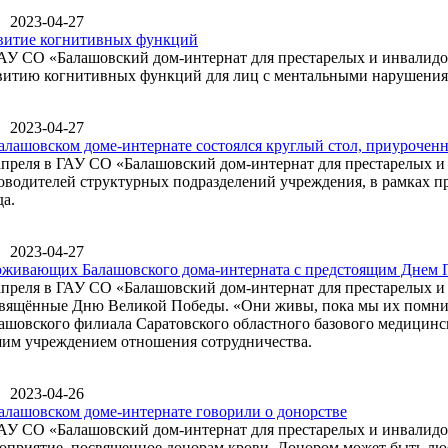
2023-04-27
витие когнитивных функций
АУ СО «Балашовский дом-интернат для престарелых и инвалидов
витию когнитивных функций для лиц с ментальными нарушения
2023-04-27
алашовском доме-интернате состоялся круглый стол, приуроче
апреля в ГАУ СО «Балашовский дом-интернат для престарелых и 
оводителей структурных подразделений учреждения, в рамках п
да.
2023-04-27
живающих Балашовского дома-интерната с предстоящим Днем 
апреля в ГАУ СО «Балашовский дом-интернат для престарелых и
вящённые Дню Великой Победы. «Они живы, пока мы их помним..
ашовского филиала Саратовского областного базового медицин
им учреждением отношения сотрудничества.
2023-04-26
алашовском доме-интернате говорили о донорстве
АУ СО «Балашовский дом-интернат для престарелых и инвалидов
оприятие, посвященное донорам крови. Донором может быть любо