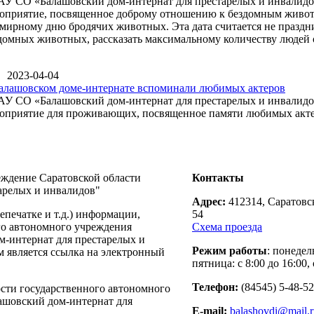
АУ СО «Балашовский дом-интернат для престарелых и инвалидов
оприятие, посвященное доброму отношению к бездомным живот
мирному дню бродячих животных. Эта дата считается не праздни
домных животных, рассказать максимальному количеству людей о
2023-04-04
алашовском доме-интернате вспоминали любимых актеров
АУ СО «Балашовский дом-интернат для престарелых и инвалидов
оприятие для проживающих, посвященное памяти любимых акте
еждение Саратовской области
Контакты
арелых и инвалидов"
Адрес:
412314, Саратовск
печатке и т.д.) информации,
54
го автономного учреждения
Схема проезда
м-интернат для престарелых и
Режим работы
: понедел
м является ссылка на электронный
пятница: с 8:00 до 16:00, 
Телефон:
(84545) 5-48-52
ости государственного автономного
ашовский дом-интернат для
E-mail:
balashovdi@mail.r