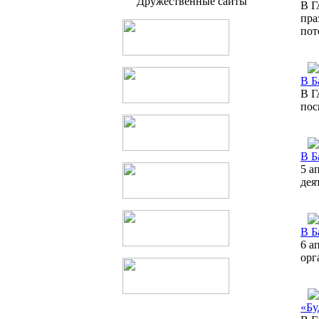
Дружественные сайты
В Г
пра
пот
В Б
В Г
пос
В Б
5 а
дея
В Б
6 а
орг
«Бу