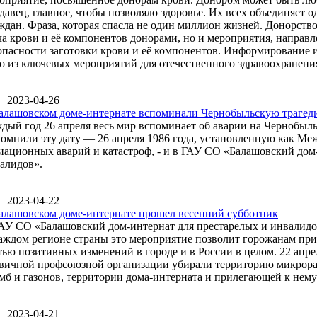
давец, главное, чтобы позволяло здоровье. Их всех объединяет одн
ждан. Фраза, которая спасла не один миллион жизней. Донорство
ча крови и её компонентов донорами, но и мероприятия, направ
опасности заготовки крови и её компонентов. Информирование 
о из ключевых мероприятий для отечественного здравоохранени
2023-04-26
алашовском доме-интернате вспоминали Чернобыльскую траге
дый год 26 апреля весь мир вспоминает об аварии на Чернобыл
омнили эту дату — 26 апреля 1986 года, установленную как М
иационных аварий и катастроф, - и в ГАУ СО «Балашовский дом
алидов».
2023-04-22
алашовском доме-интернате прошел весенний субботник
АУ СО «Балашовский дом-интернат для престарелых и инвалидо
аждом регионе страны это мероприятие позволит горожанам прин
тью позитивных изменений в городе и в России в целом. 22 апр
вичной профсоюзной организации убирали территорию микрорай
мб и газонов, территории дома-интерната и прилегающей к нему
2023-04-21