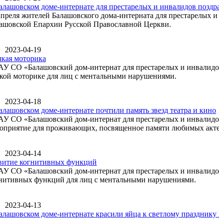
алашовском доме-интернате для престарелых и инвалидов поздр
апреля жителей Балашовского дома-интерната для престарелых и
ашовской Епархии Русской Православной Церкви.
2023-04-19
кая моторика
АУ СО «Балашовский дом-интернат для престарелых и инвалидов
кой моторике для лиц с ментальными нарушениями.
2023-04-18
алашовском доме-интернате почтили память звезд театра и кино
АУ СО «Балашовский дом-интернат для престарелых и инвалидов
оприятие для проживающих, посвященное памяти любимых акте
2023-04-14
витие когнитивных функций
АУ СО «Балашовский дом-интернат для престарелых и инвалидов
нитивных функций для лиц с ментальными нарушениями.
2023-04-13
алашовском доме-интернате красили яйца к светлому празднику