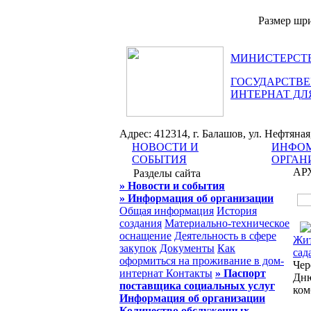
Размер шр
МИНИСТЕРСТВ
ГОСУДАРСТВЕ
ИНТЕРНАТ ДЛ
Адрес: 412314, г. Балашов, ул. Нефтяная, 
НОВОСТИ И
ИНФОМ
СОБЫТИЯ
ОРГАН
АР
Разделы сайта
» Новости и события
» Информация об организации
Общая информация
История
создания
Материально-техническое
оснащение
Деятельность в сфере
Жит
закупок
Документы
Как
сад
оформиться на проживание в дом-
Чер
интернат
Контакты
» Паспорт
Дню
поставщика социальных услуг
ком
Информация об организации
Количество обслуженных