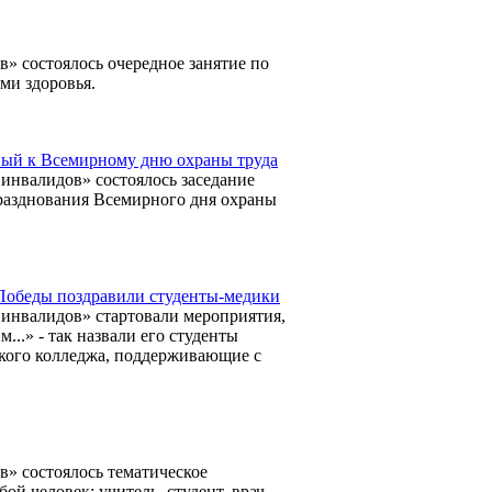
» состоялось очередное занятие по
ми здоровья.
нный к Всемирному дню охраны труда
инвалидов» состоялось заседание
разднования Всемирного дня охраны
Победы поздравили студенты-медики
 инвалидов» стартовали мероприятия,
.» - так назвали его студенты
ского колледжа, поддерживающие с
» состоялось тематическое
й человек: учитель, студент, врач,