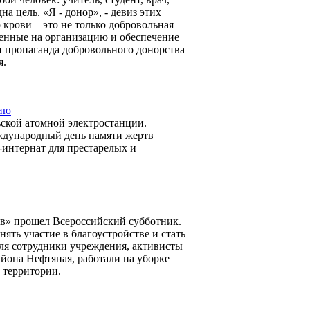
а цель. «Я - донор», - девиз этих
 крови – это не только добровольная
ленные на организацию и обеспечение
и пропаганда добровольного донорства
я.
дию
ьской атомной электростанции.
еждународный день памяти жертв
-интернат для престарелых и
в» прошел Всероссийский субботник.
ять участие в благоустройстве и стать
еля сотрудники учреждения, активисты
она Нефтяная, работали на уборке
 территории.