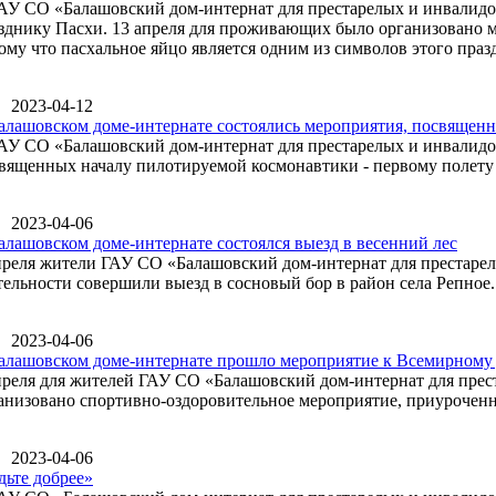
АУ СО «Балашовский дом-интернат для престарелых и инвалидов
зднику Пасхи. 13 апреля для проживающих было организовано 
ому что пасхальное яйцо является одним из символов этого праз
2023-04-12
алашовском доме-интернате состоялись мероприятия, посвящен
АУ СО «Балашовский дом-интернат для престарелых и инвалидов
вященных началу пилотируемой космонавтики - первому полету 
2023-04-06
алашовском доме-интернате состоялся выезд в весенний лес
преля жители ГАУ СО «Балашовский дом-интернат для престарел
тельности совершили выезд в сосновый бор в район села Репное.
2023-04-06
алашовском доме-интернате прошло мероприятие к Всемирному
преля для жителей ГАУ СО «Балашовский дом-интернат для прес
анизовано спортивно-оздоровительное мероприятие, приуроченн
2023-04-06
дьте добрее»