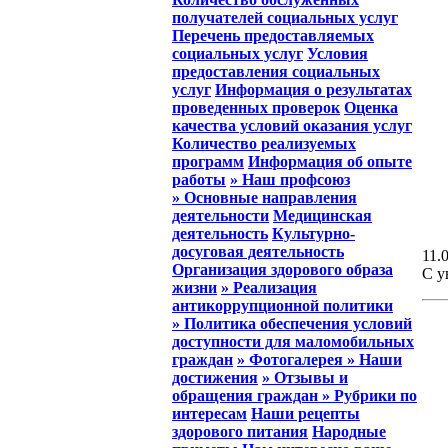
получателей социальных услуг
Перечень предоставляемых
социальных услуг
Условия
предоставления социальных
услуг
Информация о результатах
проведенных проверок
Оценка
качества условий оказания услуг
Количество реализуемых
программ
Информация об опыте
работы
» Наш профсоюз
» Основные направления
деятельности
Медицинская
деятельность
Культурно-
досуговая деятельность
11.0
Организация здорового образа
С у
жизни
» Реализация
антикоррупционной политики
» Политика обеспечения условий
доступности для маломобильных
граждан
» Фотогалерея
» Наши
достижения
» Отзывы и
обращения граждан
» Рубрики по
интересам
Наши рецепты
здорового питания
Народные