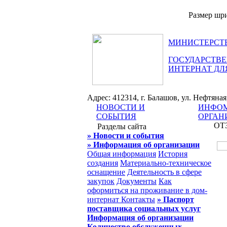
Размер шр
МИНИСТЕРСТВ
ГОСУДАРСТВЕ
ИНТЕРНАТ ДЛ
Адрес: 412314, г. Балашов, ул. Нефтяная, 
НОВОСТИ И
ИНФОМ
СОБЫТИЯ
ОРГАН
ОТ
Разделы сайта
» Новости и события
» Информация об организации
Общая информация
История
создания
Материально-техническое
оснащение
Деятельность в сфере
закупок
Документы
Как
оформиться на проживание в дом-
интернат
Контакты
» Паспорт
поставщика социальных услуг
Информация об организации
Количество обслуженных