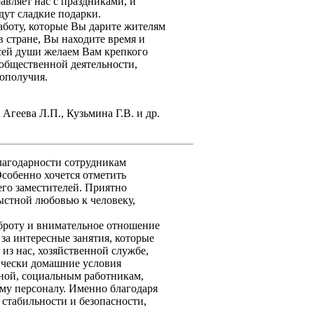
вляет нас с праздниками, и
ут сладкие подарки.
боту, которые Вы дарите жителям
 стране, Вы находите время и
всей души желаем Вам крепкого
 общественной деятельности,
гополучия.
Агеева Л.П., Кузьмина Г.В. и др.
благодарности сотрудникам
Особенно хочется отметить
го заместителей. Приятно
рыстной любовью к человеку,
роту и внимательное отношение
за интересные занятия, которые
из нас, хозяйственной службе,
ически домашние условия
ной, социальным работникам,
му персоналу. Именно благодаря
стабильности и безопасности,