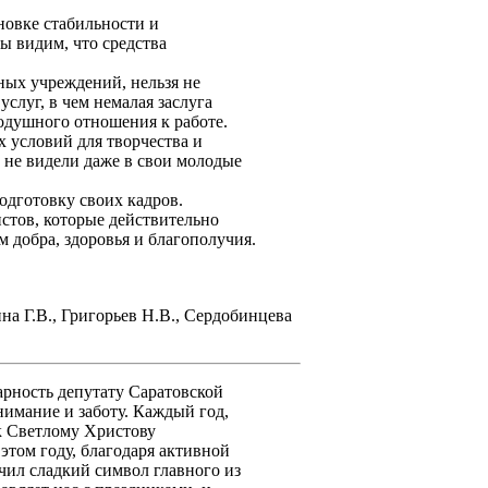
овке стабильности и
Мы видим, что средства
ых учреждений, нельзя не
слуг, в чем немалая заслуга
одушного отношения к работе.
х условий для творчества и
 не видели даже в свои молодые
дготовку своих кадров.
стов, которые действительно
 добра, здоровья и благополучия.
ина Г.В., Григорьев Н.В., Сердобинцева
рность депутату Саратовской
имание и заботу. Каждый год,
к Светлому Христову
этом году, благодаря активной
чил сладкий символ главного из