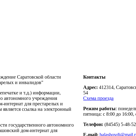
еждение Саратовской области
Контакты
арелых и инвалидов"
Адрес:
412314, Саратовск
печатке и т.д.) информации,
54
го автономного учреждения
Схема проезда
м-интернат для престарелых и
Режим работы
: понедел
м является ссылка на электронный
пятница: с 8:00 до 16:00, 
Телефон:
(84545) 5-48-52
ости государственного автономного
ашовский дом-интернат для
E-mail:
balashovdi@mail.r