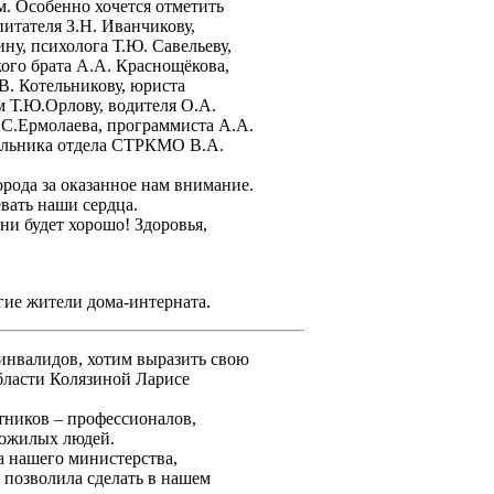
м. Особенно хочется отметить
питателя З.Н. Иванчикову,
ну, психолога Т.Ю. Савельеву,
ого брата А.А. Краснощёкова,
В. Котельникову, юриста
м Т.Ю.Орлову, водителя О.А.
С.Ермолаева, программиста А.А.
чальника отдела СТРКМО В.А.
ода за оказанное нам внимание.
евать наши сердца.
и будет хорошо! Здоровья,
гие жители дома-интерната.
инвалидов, хотим выразить свою
бласти Колязиной Ларисе
ников – профессионалов,
пожилых людей.
а нашего министерства,
 позволила сделать в нашем