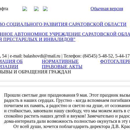
ифта
Обычная версия
О СОЦИАЛЬНОГО РАЗВИТИЯ САРАТОВСКОЙ ОБЛАСТИ
ННОЕ АВТОНОМНОЕ УЧРЕЖДЕНИЕ САРАТОВСКОЙ ОБЛ
Я ПРЕСТАРЕЛЫХ И ИНВАЛИДОВ"
54 | e-mail: balashovdi@mail.ru | Телефон: (84545) 5-48-52, 5-44-17
АЦИЯ ОБ
НОРМАТИВНЫЕ
ФОТОГАЛЕР
ИЗАЦИИ
ПРАВОВЫЕ АКТЫ
ЗЫВЫ И ОБРАЩЕНИЯ ГРАЖДАН
Прошли светлые дни празднования 9 мая. Этот праздник вызы
радость в наших сердцах. Грустно - когда вспомнаем погибших
почитаем их память, а радостно и светло на душе, от осознани
и стойкостью, завоевали нашу свободу, что мы можем жить в с
спокойно растить наших детей и внуков! Замечательно и радос
дома-интерната дали возможность полностью окунуться в эту
От всей души, хочется поблагодарить директора Д.В. Крас