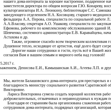
нашего дома-интерната за хорошее настроение, подаренное на
заместителя директора по общим вопросам Г.Ю. Конареву, вос
культорганизатора И.А. Леонкину, библиотекаря С.С. Самошки
заведующего отделением Н.А. Косовцову, старшего медицинск
фельдшера А.А. Перова, специалиста по социальной работе Л.
А.А.Власову, секретаря А.О. Ушакову, специалиста по закупка
Ефимова, рабочего по комплексному обслуживанию зданий И.
Шевченко, системного администратора Е.В. Каравайцева, на
Астахова и др.
Также, огромное спасибо всем творческим коллективам гор
Душевное тепло, исходящее от артистов, ещё долго будет согр
Дорогие наши сотрудники и гости, пусть всё в Вашей жизн
согласия Вам и вашим семьям и мирного неба над головой!
5.2017 г.
важением, Денисова Е.И., Камышанская А.И., Агеева Л.П. и дру
Мы, жители Балашовского дома-интерната для престарелых и 
благодарность министру социального развития Саратовской о
Викторовне.
Лариса Викторовна сумела создать хороший коллектив работ
доброжелательных, отзывчивых и неравнодушных к нуждам 
Благодаря ее стараниям была организована слаженная работ
сотрудников дома-интерната, подрядных организаций, которая