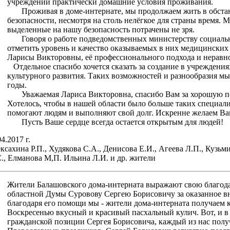
учреждении практически домашние условия проживания.
Проживая в доме-интернате, мы продолжаем жить в обстан
безопасности, несмотря на столь нелёгкое для страны время. 
выделенные на нашу безопасность потрачены не зря.
Говоря о работе подведомственных министерству социальн
отметить уровень и качество оказываемых в них медицинских у
Ларисы Викторовны, её профессионального подхода и неравн
Отдельное спасибо хочется сказать за создание в учреждения
культурного развития. Таких возможностей и разнообразия мы
годы.
Уважаемая Лариса Викторовна, спасибо Вам за хорошую по
Хотелось, чтобы в нашей области было больше таких специали
помогают людям и выполняют свой долг. Искренне желаем Вам
Пусть Ваше сердце всегда остается открытым для людей!
04.2017 г.
ксахина Р.П., Худякова С.А., Денисова Е.И., Агеева Л.П., Кузьм
., Елманова М,П. Ильина Л.И. и др. жители
Жители Балашовского дома-интерната выражают свою благода
областной Думы Суровову Сергею Борисовичу за оказанное вн
благодаря его помощи мы - жители дома-интерната получаем 
Воскресенью вкусный и красивый пасхальный кулич. Вот, и в 
гражданской позиции Сергея Борисовича, каждый из нас полу