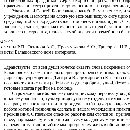
Православных праздников. Сергей Борисович регулярно поздра
практически всегда приятным дополнением к поздравлению ид
Уважаемый Сергей Борисович, спасибо Вам за теплоту и за
учреждения. Несмотря на сложную экономическую ситуацию в
средства, чтобы прорадовать нас - стариков и инвалидов. От 
здоровья, счастья, достижения поставленных целей, успехов в
хорошего настроения, неиссякаемой энергии и семейного бла
04.2017 г.
ксахина Р.П., Осипова А.С., Проскурякова А.Ф., Григорьев Н.В., 
ивисты Балашовского дома-интерната.
Здравствуйте, от всей души хочется сказать слова искренней 
Балашовского дома-интерната для престарелых и инвалидов. 
директора учреждения - Дмитрия Владимировича Краснова и е
осознавать, что с нами работают люди с доброй душой, беско
готовые всегда прийти на помощь.
Огромное спасибо нашему медицинскому персоналу за доб
к нашему здоровью, культурно-досуговому отделу, психологам 
возвращают нас к жизни и индивидуальный подход к каждому 
работа которой позволила сделать в нашем учреждении практ
проживания. Отдельное спасибо работникам столовой, прачеч
швее, парикмахеру, и конечно же всему младшему медицинско
вашему вниманию и заботе мы продолжаем жить в обстановке 
несмотря на столь нелёгкое для страны время.