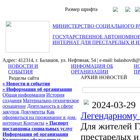
Размер шрифта
МИНИСТЕРСТВО СОЦИАЛЬНОГО Р
ГОСУДАРСТВЕННОЕ АВТОНОМНОЕ
ИНТЕРНАТ ДЛЯ ПРЕСТАРЕЛЫХ И 
Адрес: 412314, г. Балашов, ул. Нефтяная, 54 | e-mail: balashovdi@
НОВОСТИ И
ИНФОМАЦИЯ ОБ
Н
СОБЫТИЯ
ОРГАНИЗАЦИИ
П
АРХИВ НОВОСТЕЙ
Разделы сайта
» Новости и события
» Информация об организации
Общая информация
История
создания
Материально-техническое
2024-03-29
оснащение
Деятельность в сфере
закупок
Документы
Как
Легендарному 
оформиться на проживание в дом-
интернат
Контакты
» Паспорт
Для жителей Г
поставщика социальных услуг
Информация об организации
престарелых и
Количество обслуженных