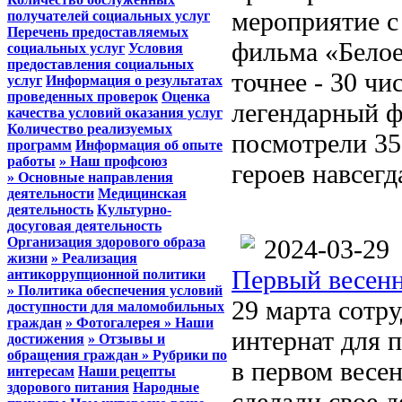
мероприятие с
получателей социальных услуг
Перечень предоставляемых
фильма «Белое
социальных услуг
Условия
предоставления социальных
точнее - 30 чи
услуг
Информация о результатах
проведенных проверок
Оценка
легендарный ф
качества условий оказания услуг
Количество реализуемых
посмотрели 35
программ
Информация об опыте
работы
» Наш профсоюз
героев навсег
» Основные направления
деятельности
Медицинская
деятельность
Культурно-
досуговая деятельность
Организация здорового образа
2024-03-29
жизни
» Реализация
Первый весен
антикоррупционной политики
» Политика обеспечения условий
29 марта сотр
доступности для маломобильных
граждан
» Фотогалерея
» Наши
интернат для 
достижения
» Отзывы и
обращения граждан
» Рубрики по
в первом весе
интересам
Наши рецепты
здорового питания
Народные
сделали свое д