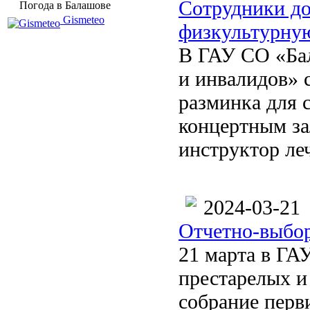
Сотрудники до
Погода в Балашове
Gismeteo
физкультурну
В ГАУ СО «Бал
и инвалидов» 
разминка для 
концертным за
инструктор ле
2024-03-21
Отчетно-выбо
21 марта в ГА
престарелых и
собрание перв