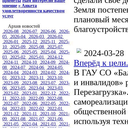
приметы
Нам интересно ваше
мнение
» Анкета
Земля постепен
удовлетворенности качеством
услуг
плановый меся
Архив новостей
благоустройств
2026-08
2026-07
2026-06
2026-
05
2026-04
2026-03
2026-02
2026-01
2025-12
2025-11
2025-
10
2025-09
2025-08
2025-07
2024-03-28
2025-06
2025-05
2025-04
2025-
03
2025-02
2025-01
2024-12
Вперёд к цели
2024-11
2024-10
2024-09
2024-
08
2024-07
2024-06
2024-05
В ГАУ СО «Бал
2024-04
2024-03
2024-02
2024-
01
2023-12
2023-11
2023-10
и инвалидов» 
2023-09
2023-08
2023-07
2023-
06
2023-05
2023-04
2023-03
Перезагрузка»
2023-02
2023-01
2022-12
2022-
11
2022-10
2022-09
2022-08
самореализаци
2022-07
2022-06
2022-05
2022-
04
2022-03
2022-02
2022-01
общественной 
2021-12
2021-11
2021-10
2021-
09
2021-08
2021-07
2021-06
используя тех
2021-05
2021-04
2021-03
2021-