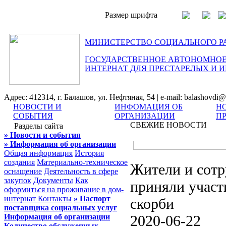
Размер шрифта
МИНИСТЕРСТВО СОЦИАЛЬНОГО Р
ГОСУДАРСТВЕННОЕ АВТОНОМНОЕ
ИНТЕРНАТ ДЛЯ ПРЕСТАРЕЛЫХ И 
Адрес: 412314, г. Балашов, ул. Нефтяная, 54 | e-mail: balashovdi@
НОВОСТИ И
ИНФОМАЦИЯ ОБ
Н
СОБЫТИЯ
ОРГАНИЗАЦИИ
П
СВЕЖИЕ НОВОСТИ
Разделы сайта
» Новости и события
» Информация об организации
Общая информация
История
создания
Материально-техническое
Жители и сотр
оснащение
Деятельность в сфере
закупок
Документы
Как
приняли участ
оформиться на проживание в дом-
интернат
Контакты
» Паспорт
скорби
поставщика социальных услуг
Информация об организации
2020-06-22
Количество обслуженных