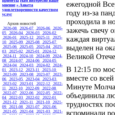
приметы
Нам интересно ваше
ежегодной Все
мнение
» Анкета
удовлетворенности качеством
году из-за па
услуг
проходила в н
Архив новостей
2026-08
2026-07
2026-06
2026-
зажечь свечу о
05
2026-04
2026-03
2026-02
каждая виртуал
2026-01
2025-12
2025-11
2025-
10
2025-09
2025-08
2025-07
выделен на ок
2025-06
2025-05
2025-04
2025-
03
2025-02
2025-01
2024-12
Великой Отече
2024-11
2024-10
2024-09
2024-
08
2024-07
2024-06
2024-05
2024-04
2024-03
2024-02
2024-
В 12:15 по мо
01
2023-12
2023-11
2023-10
2023-09
2023-08
2023-07
2023-
вместе со все
06
2023-05
2023-04
2023-03
2023-02
2023-01
2022-12
2022-
Минуте Молча
11
2022-10
2022-09
2022-08
2022-07
2022-06
2022-05
2022-
объединила лю
04
2022-03
2022-02
2022-01
2021-12
2021-11
2021-10
2021-
трудностях по
09
2021-08
2021-07
2021-06
вспоминали р
2021-05
2021-04
2021-03
2021-