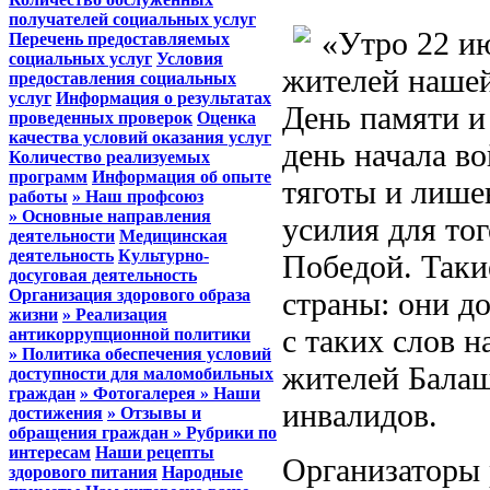
получателей социальных услуг
«Утро 22 ию
Перечень предоставляемых
социальных услуг
Условия
жителей нашей
предоставления социальных
услуг
Информация о результатах
День памяти и
проведенных проверок
Оценка
качества условий оказания услуг
день начала во
Количество реализуемых
программ
Информация об опыте
тяготы и лише
работы
» Наш профсоюз
» Основные направления
усилия для тог
деятельности
Медицинская
деятельность
Культурно-
Победой. Таки
досуговая деятельность
Организация здорового образа
страны: они д
жизни
» Реализация
с таких слов 
антикоррупционной политики
» Политика обеспечения условий
жителей Балаш
доступности для маломобильных
граждан
» Фотогалерея
» Наши
инвалидов.
достижения
» Отзывы и
обращения граждан
» Рубрики по
интересам
Наши рецепты
Организаторы 
здорового питания
Народные