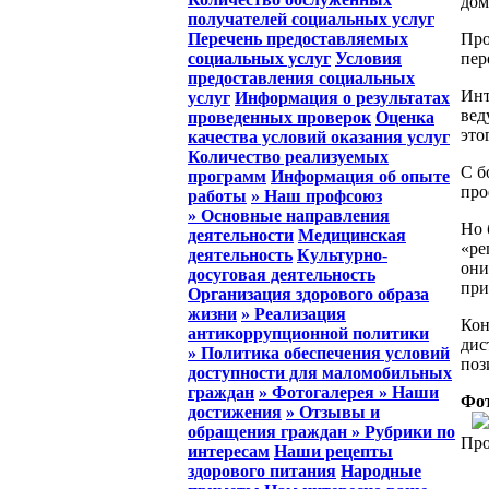
дом
получателей социальных услуг
Перечень предоставляемых
Про
социальных услуг
Условия
пер
предоставления социальных
Инт
услуг
Информация о результатах
вед
проведенных проверок
Оценка
это
качества условий оказания услуг
Количество реализуемых
С б
программ
Информация об опыте
про
работы
» Наш профсоюз
» Основные направления
Но 
деятельности
Медицинская
«ре
деятельность
Культурно-
они
досуговая деятельность
при
Организация здорового образа
жизни
» Реализация
Кон
антикоррупционной политики
дис
» Политика обеспечения условий
поз
доступности для маломобильных
граждан
» Фотогалерея
» Наши
Фот
достижения
» Отзывы и
обращения граждан
» Рубрики по
Про
интересам
Наши рецепты
здорового питания
Народные