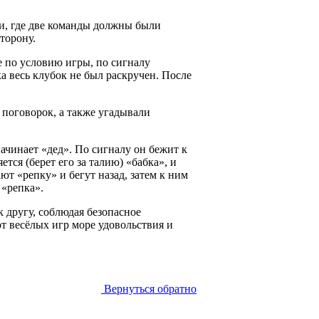
и, где две команды должны были
торону.
е по условию игры, по сигналу
а весь клубок не был раскручен. После
поговорок, а также угадывали
ачинает «дед». По сигналу он бежит к
яется (берет его за талию) «бабка», и
ют «репку» и бегут назад, затем к ним
 «репка».
к другу, соблюдая безопасное
т весёлых игр море удовольствия и
Вернуться обратно