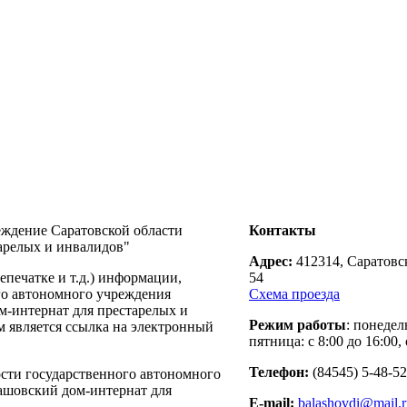
еждение Саратовской области
Контакты
арелых и инвалидов"
Адрес:
412314, Саратовск
печатке и т.д.) информации,
54
го автономного учреждения
Схема проезда
м-интернат для престарелых и
Режим работы
: понедел
м является ссылка на электронный
пятница: с 8:00 до 16:00, 
Телефон:
(84545) 5-48-52
ости государственного автономного
ашовский дом-интернат для
E-mail:
balashovdi@mail.r