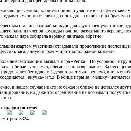
а-интерната для престарелых и инвалидов.
живающие с удовольствием приняли участие в эстафете с мячам
екидывать мячи по очереди до последнего игрока и в обратную с
ересным стал несложный конкурс для двух троек участников, гд
ущего один из членов команды начинал разматывать верёвку, пок
го каждая пара собирала верёвку, двигаясь обратно.
ольшим азартом участники отгадывали продолжение пословиц и 
фессию, загаданную игроком противоположной команды.
больше всего эмоций вызвала игра «Репка». По условию - игру н
пке», забирает у нее мяч, обегает ее и возвращается. За него цепл
 продолжают бег вдвоем («дед» отдает мяч «репке»), вновь огиба
соединяется «внучка» и т.д. В конце игры за «мышку» цепляется
ечно, в нашем случае никто не бежал и близко не цеплялся друг 
танцирование, но даже эти ограничения не помешали получить о
итива.
ографии по теме:
смотров: 8324