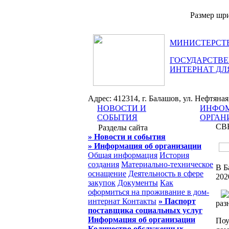
Размер шр
МИНИСТЕРСТВ
ГОСУДАРСТВЕ
ИНТЕРНАТ ДЛ
Адрес: 412314, г. Балашов, ул. Нефтяная, 
НОВОСТИ И
ИНФОМ
СОБЫТИЯ
ОРГАН
СВ
Разделы сайта
» Новости и события
» Информация об организации
Общая информация
История
создания
Материально-техническое
В Б
оснащение
Деятельность в сфере
202
закупок
Документы
Как
оформиться на проживание в дом-
интернат
Контакты
» Паспорт
раз
поставщика социальных услуг
Информация об организации
Поу
Количество обслуженных