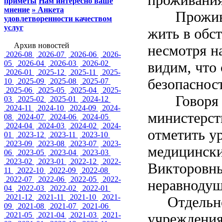
приметы
Нам интересно ваше
мнение
» Анкета
Проживая 
удовлетворенности качеством
услуг
жить в обст
Архив новостей
несмотря н
2026-08
2026-07
2026-06
2026-
05
2026-04
2026-03
2026-02
видим, что
2026-01
2025-12
2025-11
2025-
безопасност
10
2025-09
2025-08
2025-07
2025-06
2025-05
2025-04
2025-
Говоря о 
03
2025-02
2025-01
2024-12
2024-11
2024-10
2024-09
2024-
министерст
08
2024-07
2024-06
2024-05
2024-04
2024-03
2024-02
2024-
отметить у
01
2023-12
2023-11
2023-10
2023-09
2023-08
2023-07
2023-
медицински
06
2023-05
2023-04
2023-03
2023-02
2023-01
2022-12
2022-
Викторовны
11
2022-10
2022-09
2022-08
2022-07
2022-06
2022-05
2022-
неравнодуш
04
2022-03
2022-02
2022-01
2021-12
2021-11
2021-10
2021-
Отдельное 
09
2021-08
2021-07
2021-06
2021-05
2021-04
2021-03
2021-
учреждения