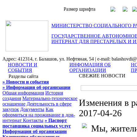
Размер шрифта
МИНИСТЕРСТВО СОЦИАЛЬНОГО Р
ГОСУДАРСТВЕННОЕ АВТОНОМНОЕ
ИНТЕРНАТ ДЛЯ ПРЕСТАРЕЛЫХ И 
Адрес: 412314, г. Балашов, ул. Нефтяная, 54 | e-mail: balashovdi@
НОВОСТИ И
ИНФОМАЦИЯ ОБ
Н
СОБЫТИЯ
ОРГАНИЗАЦИИ
П
СВЕЖИЕ НОВОСТИ
Разделы сайта
» Новости и события
» Информация об организации
Общая информация
История
создания
Материально-техническое
Изменения в р
оснащение
Деятельность в сфере
закупок
Документы
Как
2017-04-26
оформиться на проживание в дом-
интернат
Контакты
» Паспорт
поставщика социальных услуг
Мы, жители
Информация об организации
Количество обслуженных