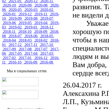
02
2021-01
2020-12
2020-11
развития. 
2020-10
2020-09
2020-08
2020-
06
2020-05
2020-03
2020-02
не видели 
2020-01
2019-12
2019-11
2019-
10
2019-09
2019-08
2019-07
Уважаемая
2019-06
2019-05
2019-04
2019-
03
2019-02
2019-01
2018-12
хорошую по
2018-11
2018-10
2018-09
2018-
08
2018-07
2018-06
2018-05
чтобы в на
2018-04
2018-03
2018-02
2018-
01
2017-12
2017-11
2017-10
специалист
2017-09
2017-08
2017-07
2017-
06
2017-05
2017-04
2017-03
людям и вы
2017-02
2017-01
2016-12
2016-
11
2016-10
2016-09
2016-08
Вам добра,
Мы в социальных сетях
сердце все
26.04.2017 г.
Алексахина Р.П
Л.П., Кузьмина