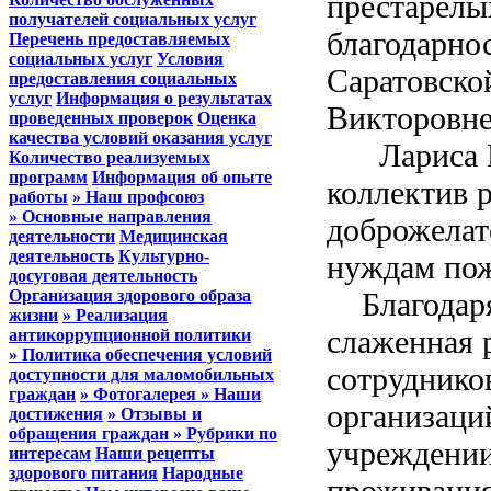
престарелы
получателей социальных услуг
благодарно
Перечень предоставляемых
социальных услуг
Условия
Саратовско
предоставления социальных
услуг
Информация о результатах
Викторовне
проведенных проверок
Оценка
качества условий оказания услуг
Лариса Ви
Количество реализуемых
программ
Информация об опыте
коллектив 
работы
» Наш профсоюз
» Основные направления
доброжелат
деятельности
Медицинская
деятельность
Культурно-
нуждам по
досуговая деятельность
Организация здорового образа
Благодаря 
жизни
» Реализация
слаженная 
антикоррупционной политики
» Политика обеспечения условий
сотруднико
доступности для маломобильных
граждан
» Фотогалерея
» Наши
организаци
достижения
» Отзывы и
обращения граждан
» Рубрики по
учреждении
интересам
Наши рецепты
здорового питания
Народные
проживания