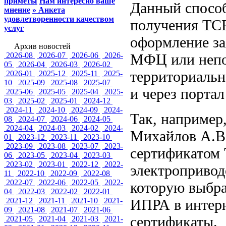
приметы
Нам интересно ваше
Данный спосо
мнение
» Анкета
удовлетворенности качеством
получения ТСР
услуг
оформление за
Архив новостей
2026-08
2026-07
2026-06
2026-
МФЦ или непо
05
2026-04
2026-03
2026-02
территориальн
2026-01
2025-12
2025-11
2025-
10
2025-09
2025-08
2025-07
и через портал
2025-06
2025-05
2025-04
2025-
03
2025-02
2025-01
2024-12
2024-11
2024-10
2024-09
2024-
Так, наприме
08
2024-07
2024-06
2024-05
2024-04
2024-03
2024-02
2024-
Михайлов А.В.
01
2023-12
2023-11
2023-10
2023-09
2023-08
2023-07
2023-
сертификатом 
06
2023-05
2023-04
2023-03
2023-02
2023-01
2022-12
2022-
электропривод
11
2022-10
2022-09
2022-08
2022-07
2022-06
2022-05
2022-
которую выбра
04
2022-03
2022-02
2022-01
2021-12
2021-11
2021-10
2021-
ИПРА в интер
09
2021-08
2021-07
2021-06
сертификаты.
2021-05
2021-04
2021-03
2021-