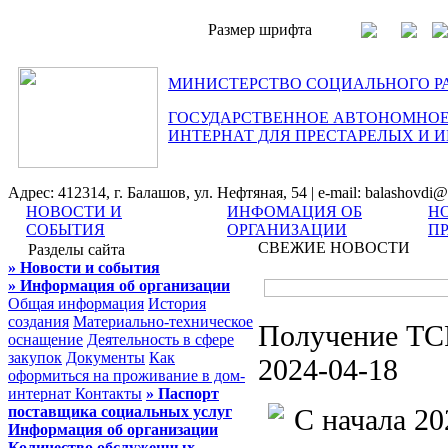
Размер шрифта
МИНИСТЕРСТВО СОЦИАЛЬНОГО Р
ГОСУДАРСТВЕННОЕ АВТОНОМНОЕ
ИНТЕРНАТ ДЛЯ ПРЕСТАРЕЛЫХ И 
Адрес: 412314, г. Балашов, ул. Нефтяная, 54 | e-mail: balashovdi@
НОВОСТИ И
ИНФОМАЦИЯ ОБ
Н
СОБЫТИЯ
ОРГАНИЗАЦИИ
П
СВЕЖИЕ НОВОСТИ
Разделы сайта
» Новости и события
» Информация об организации
Общая информация
История
создания
Материально-техническое
Получение ТСР
оснащение
Деятельность в сфере
закупок
Документы
Как
2024-04-18
оформиться на проживание в дом-
интернат
Контакты
» Паспорт
поставщика социальных услуг
С начала 2
Информация об организации
Количество обслуженных