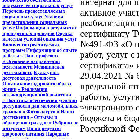
интернат для 
получателей социальных услуг
активное учас
Перечень предоставляемых
социальных услуг
Условия
реабилитации 
предоставления социальных
услуг
Информация о результатах
сертификату Т
проведенных проверок
Оценка
качества условий оказания услуг
№491-ФЗ «О пр
Количество реализуемых
программ
Информация об опыте
работ, услуг с
работы
» Наш профсоюз
» Основные направления
сертификата» 
деятельности
Медицинская
деятельность
Культурно-
29.04.2021 № 
досуговая деятельность
Организация здорового образа
предельной ст
жизни
» Реализация
работы, услуг
антикоррупционной политики
» Политика обеспечения условий
электронного с
доступности для маломобильных
граждан
» Фотогалерея
» Наши
бюджета и бюд
достижения
» Отзывы и
обращения граждан
» Рубрики по
Российской Фе
интересам
Наши рецепты
здорового питания
Народные