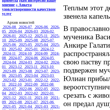
приметы
Нам интересно ваше
мнение
» Анкета
Теплым этот д
удовлетворенности качеством
услуг
звенела капель
Архив новостей
В православно
2026-08
2026-07
2026-06
2026-
05
2026-04
2026-03
2026-02
мученика Васи
2026-01
2025-12
2025-11
2025-
10
2025-09
2025-08
2025-07
Анкире Галати
2025-06
2025-05
2025-04
2025-
03
2025-02
2025-01
2024-12
распространял
2024-11
2024-10
2024-09
2024-
08
2024-07
2024-06
2024-05
свою паству п
2024-04
2024-03
2024-02
2024-
01
2023-12
2023-11
2023-10
подвержен муч
2023-09
2023-08
2023-07
2023-
06
2023-05
2023-04
2023-03
Юлиан прибыл 
2023-02
2023-01
2022-12
2022-
11
2022-10
2022-09
2022-08
вероотступниче
2022-07
2022-06
2022-05
2022-
04
2022-03
2022-02
2022-01
срезать с живо
2021-12
2021-11
2021-10
2021-
он предал душ
09
2021-08
2021-07
2021-06
2021-05
2021-04
2021-03
2021-