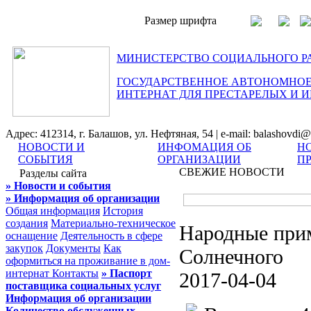
Размер шрифта
МИНИСТЕРСТВО СОЦИАЛЬНОГО Р
ГОСУДАРСТВЕННОЕ АВТОНОМНОЕ
ИНТЕРНАТ ДЛЯ ПРЕСТАРЕЛЫХ И 
Адрес: 412314, г. Балашов, ул. Нефтяная, 54 | e-mail: balashovdi@
НОВОСТИ И
ИНФОМАЦИЯ ОБ
Н
СОБЫТИЯ
ОРГАНИЗАЦИИ
П
СВЕЖИЕ НОВОСТИ
Разделы сайта
» Новости и события
» Информация об организации
Общая информация
История
создания
Материально-техническое
Народные прим
оснащение
Деятельность в сфере
закупок
Документы
Как
Солнечного
оформиться на проживание в дом-
интернат
Контакты
» Паспорт
2017-04-04
поставщика социальных услуг
Информация об организации
Количество обслуженных