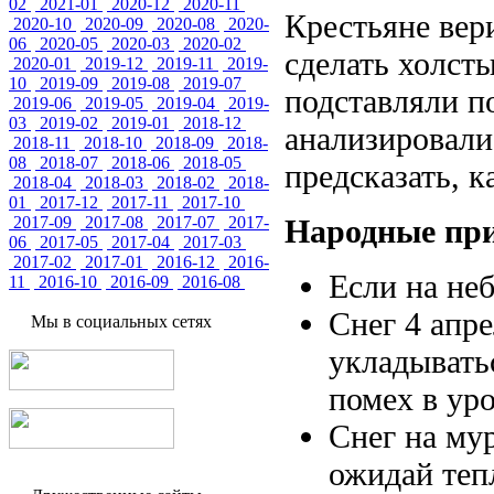
02
2021-01
2020-12
2020-11
Крестьяне вер
2020-10
2020-09
2020-08
2020-
06
2020-05
2020-03
2020-02
сделать холст
2020-01
2019-12
2019-11
2019-
10
2019-09
2019-08
2019-07
подставляли п
2019-06
2019-05
2019-04
2019-
03
2019-02
2019-01
2018-12
анализировали
2018-11
2018-10
2018-09
2018-
08
2018-07
2018-06
2018-05
предсказать, 
2018-04
2018-03
2018-02
2018-
01
2017-12
2017-11
2017-10
2017-09
2017-08
2017-07
2017-
Народные при
06
2017-05
2017-04
2017-03
2017-02
2017-01
2016-12
2016-
Если на неб
11
2016-10
2016-09
2016-08
Снег 4 апре
Мы в социальных сетях
укладыватьс
помех в уро
Снег на му
ожидай тепл