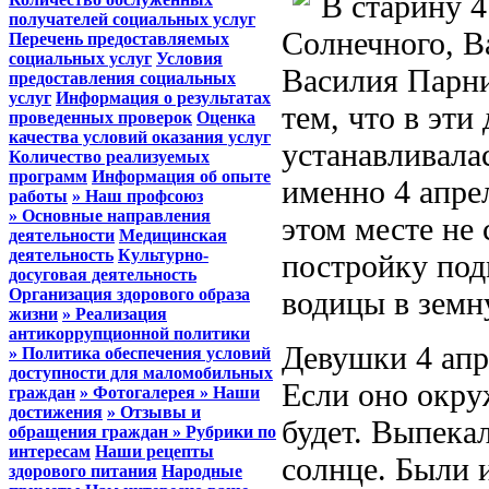
В старину 4
получателей социальных услуг
Солнечного, В
Перечень предоставляемых
социальных услуг
Условия
Василия Парни
предоставления социальных
услуг
Информация о результатах
тем, что в эти
проведенных проверок
Оценка
качества условий оказания услуг
устанавливала
Количество реализуемых
программ
Информация об опыте
именно 4 апрел
работы
» Наш профсоюз
» Основные направления
этом месте не 
деятельности
Медицинская
деятельность
Культурно-
постройку под
досуговая деятельность
Организация здорового образа
водицы в земн
жизни
» Реализация
антикоррупционной политики
Девушки 4 апре
» Политика обеспечения условий
доступности для маломобильных
Если оно окру
граждан
» Фотогалерея
» Наши
достижения
» Отзывы и
будет. Выпека
обращения граждан
» Рубрики по
интересам
Наши рецепты
солнце. Были 
здорового питания
Народные