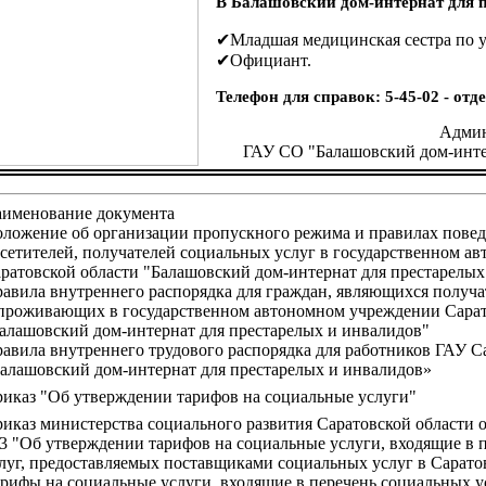
В Балашовский дом-интернат для п
✔Младшая медицинская сестра по у
✔Официант.
Телефон для справок: 5-45-02 - от
Админ
ГАУ СО "Балашовский дом-инте
именование документа
ложение об организации пропускного режима и правилах повед
сетителей, получателей социальных услуг в государственном а
ратовской области "Балашовский дом-интернат для престарелых
авила внутреннего распорядка для граждан, являющихся получа
проживающих в государственном автономном учреждении Сарат
алашовский дом-интернат для престарелых и инвалидов"
авила внутреннего трудового распорядка для работников ГАУ С
алашовский дом-интернат для престарелых и инвалидов»
иказ "Об утверждении тарифов на социальные услуги"
иказ министерства социального развития Саратовской области о
3 "Об утверждении тарифов на социальные услуги, входящие в 
луг, предоставляемых поставщиками социальных услуг в Сарато
рифы на социальные услуги, входящие в перечень социальных у