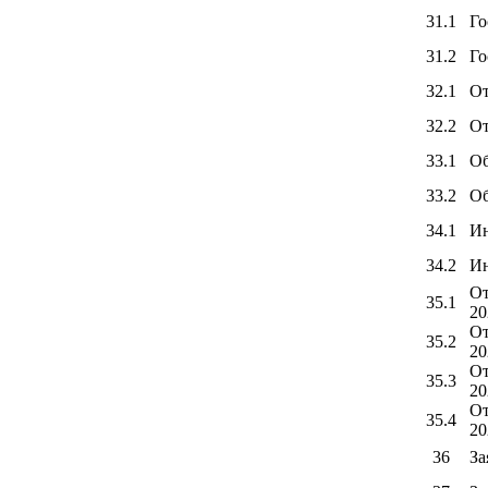
31.1
Го
31.2
Го
32.1
От
32.2
От
33.1
Об
33.2
Об
34.1
Ин
34.2
Ин
От
35.1
20
От
35.2
20
От
35.3
20
От
35.4
20
36
За