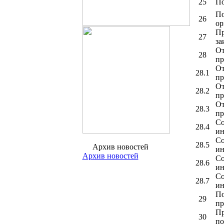
25
По
По
26
ор
Пр
27
за
От
28
пр
От
28.1
пр
От
28.2
пр
От
28.3
пр
Со
28.4
ин
Со
28.5
Архив новостей
ин
Архив новостей
Со
28.6
ин
Со
28.7
ин
По
29
пр
Пр
30
по