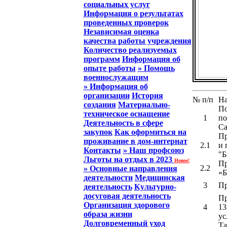
социальных услуг
Информация о результатах
проведенных проверок
Независимая оценка
качества работы учреждения
Количество реализуемых
программ
Информация об
опыте работы
» Помощь
военнослужащим
» Информация об
организации
История
№ п/п
На
создания
Материально-
По
техническое оснащение
1
по
Деятельность в сфере
Са
закупок
Как оформиться на
Пр
проживание в дом-интернат
2.1
и 
Контакты
» Наш профсоюз
"Б
Льготы на отдых в 2023
Новое!
Пр
2.2
» Основные направления
«Б
деятельности
Медицинская
3
Пр
деятельность
Культурно-
досуговая деятельность
Пр
Организация здорового
4
13
образа жизни
ус
Долговременный уход
Та