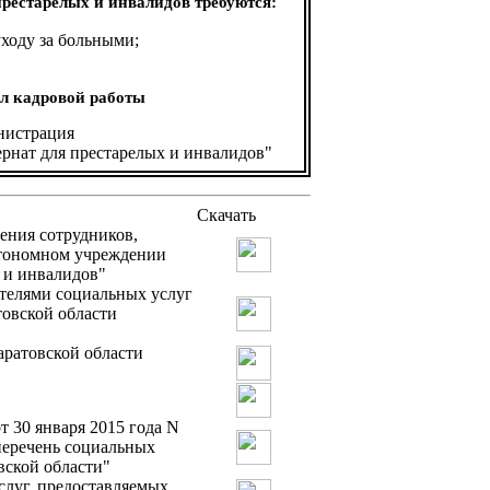
рестарелых и инвалидов требуются:
ходу за больными;
дел кадровой работы
истрация
рнат для престарелых и инвалидов"
Скачать
ения сотрудников,
втономном учреждении
 и инвалидов"
телями социальных услуг
овской области
аратовской области
т 30 января 2015 года N
перечень социальных
вской области"
слуг, предоставляемых