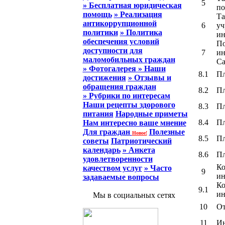
5
» Бесплатная юридическая
по
помощь
» Реализация
Та
антикоррупционной
6
уч
политики
» Политика
ин
обеспечения условий
По
доступности для
7
ин
маломобильных граждан
Са
» Фотогалерея
» Наши
8.1
Пл
достижения
» Отзывы и
обращения граждан
8.2
Пл
» Рубрики по интересам
Наши рецепты здорового
8.3
Пл
питания
Народные приметы
8.4
Пл
Нам интересно ваше мнение
Для граждан
Полезные
Новое!
8.5
Пл
советы
Патриотический
календарь
» Анкета
8.6
Пл
удовлетворенности
Ко
качеством услуг
» Часто
9
ин
задаваемые вопросы
Ко
9.1
ин
Мы в социальных сетях
10
От
11
Ин