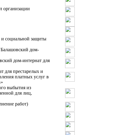
л организации
 и социальной защиты
"Балашовский дом-
вский дом-интернат для
т для престарелых и
вления платных услуг в
в»
ого выбытия из
енной для лиц,
лнение работ)