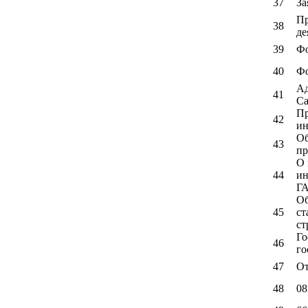
37
За
Пр
38
де
39
Фо
40
Фо
Ад
41
Са
Пр
42
ин
Об
43
пр
О 
44
ин
ГА
Об
45
ст
ст
Го
46
го
47
От
48
08