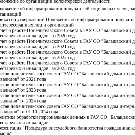
ложение об организации волонтерской деятельности
ложение об информировании получателей социальных услуг, за
ганизаций
иказ об утверждении Положения об информировании получател
интересованных лиц и организаций
чет о работе Попечительского Совета в ГАУ СО "Балашвоский д
естарелых и инвалидов" за 2020 год
чет о работе Попечительского Совета в ГАУ СО "Балашвоский д
естарелых и инвалидов" за 2021 год
чет о работе Попечительского Совета в ГАУ СО "Балашвоский д
естарелых и инвалидов" за 2022 год
чет о работе Попечительского Совета в ГАУ СО "Балашвоский д
естарелых и инвалидов" за 2023 год
став попечительского совета ГАУ СО "Балашвоский дом-интерна
валидов" от 2021 года
став попечительского совета ГАУ СО "Балашвоский дом-интерна
валидов" от 2023 года
став попечительского совета ГАУ СО "Балашвоский дом-интерна
валидов" от 2024 года
став попечительского совета ГАУ СО "Балашвоский дом-интерна
валидов" от 01.10.2024 года
литика обработки персональных данных в ГАУ СО "Балашвоски
естарелых и инвалидов"
езентация "Процедура внесудебного банкротства гражданина: к
мочь"