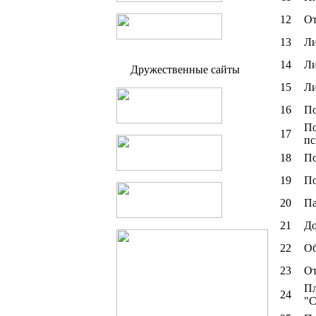
12
От
13
Ли
14
Ли
Дружественные сайты
15
Ли
16
По
По
17
пс
18
По
19
По
20
Па
21
До
22
Об
23
От
Пл
24
"С