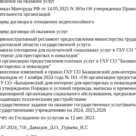
явление на оказание услуг
иказ Минтруда РФ от 14.05.2025 N 305н Об утверждении Прави
ятельности организаций
рма договора в отношении недееспособного
рма договора об оказании услуг
министративный регламент предоставления министерства труда
ратовской области государственной услуги
авила посещения для получателей социальных услуг в ГАУ СО 
тернат для престарелых и инвалидов"
 организации предоставления платных услуг в ГАУ СО "Балашо
естарелых и инвалидов"
внесении изменений в приказ ГАУ СО Балашовский дом-интерна
валидов от 1 ноября 2024 года № 161 «Об организации предоста
У СО «Балашовский дом-интернат для престарелых и инвалидо
 утверждении Порядка и условий перевода, выписки и временн
ационарной организации социального обслуживания, предназнач
радающих психическими расстройствами
сударственное задание на оказание государственных услуг(выпо
сударственными учреждениями на 2024, 2025,2026
чёт по Госзаданию по услугам за 12 мес 2023
.07.2024_710_Давыдов_Д.О._Гурьева_Н.Г.