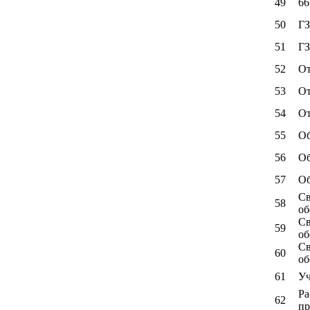
49
66
50
ГЗ
51
ГЗ
52
От
53
От
54
От
55
Об
56
Об
57
Об
Св
58
об
Св
59
об
Св
60
об
61
Уч
Ра
62
пр