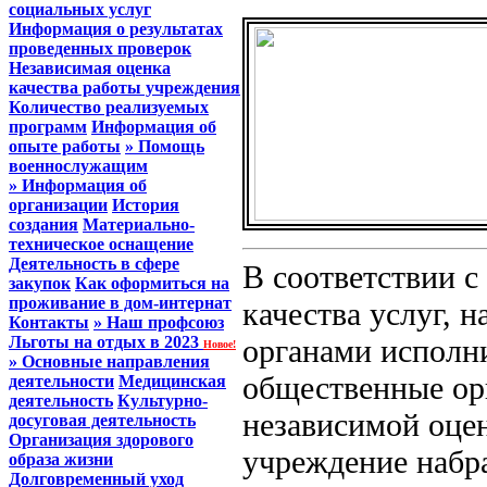
социальных услуг
Информация о результатах
проведенных проверок
Независимая оценка
качества работы учреждения
Количество реализуемых
программ
Информация об
опыте работы
» Помощь
военнослужащим
» Информация об
организации
История
создания
Материально-
техническое оснащение
Деятельность в сфере
В соответствии с
закупок
Как оформиться на
проживание в дом-интернат
качества услуг, 
Контакты
» Наш профсоюз
Льготы на отдых в 2023
органами исполн
Новое!
» Основные направления
общественные ор
деятельности
Медицинская
деятельность
Культурно-
независимой оцен
досуговая деятельность
Организация здорового
учреждение набра
образа жизни
Долговременный уход