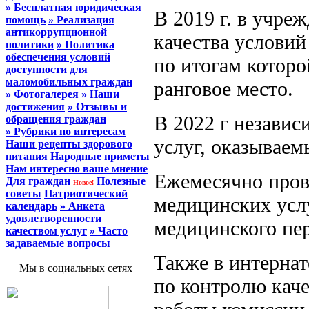
» Бесплатная юридическая
В 2019 г. в учре
помощь
» Реализация
антикоррупционной
качества условий
политики
» Политика
обеспечения условий
по итогам которо
доступности для
маломобильных граждан
ранговое место.
» Фотогалерея
» Наши
достижения
» Отзывы и
В 2022 г независ
обращения граждан
» Рубрики по интересам
услуг, оказываем
Наши рецепты здорового
питания
Народные приметы
Нам интересно ваше мнение
Ежемесячно прово
Для граждан
Полезные
Новое!
советы
Патриотический
медицинских усл
календарь
» Анкета
удовлетворенности
медицинского пер
качеством услуг
» Часто
задаваемые вопросы
Также в интернат
Мы в социальных сетях
по контролю каче