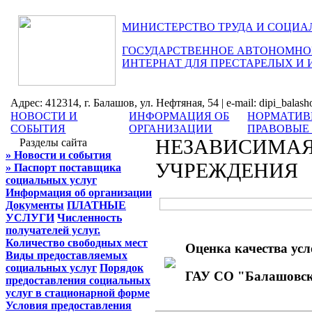
МИНИСТЕРСТВО ТРУДА И СОЦИА
ГОСУДАРСТВЕННОЕ АВТОНОМНОЕ
ИНТЕРНАТ ДЛЯ ПРЕСТАРЕЛЫХ И
Адрес: 412314, г. Балашов, ул. Нефтяная, 54 | e-mail: dipi_balas
НОВОСТИ И
ИНФОРМАЦИЯ ОБ
НОРМАТИВ
СОБЫТИЯ
ОРГАНИЗАЦИИ
ПРАВОВЫЕ
НЕЗАВИСИМАЯ
Разделы сайта
» Новости и события
УЧРЕЖДЕНИЯ
» Паспорт поставщика
социальных услуг
Информация об организации
Документы
ПЛАТНЫЕ
УСЛУГИ
Численность
получателей услуг.
Количество свободных мест
Оценка качества усл
Виды предоставляемых
социальных услуг
Порядок
ГАУ СО "Балашовски
предоставления социальных
услуг в стационарной форме
Условия предоставления