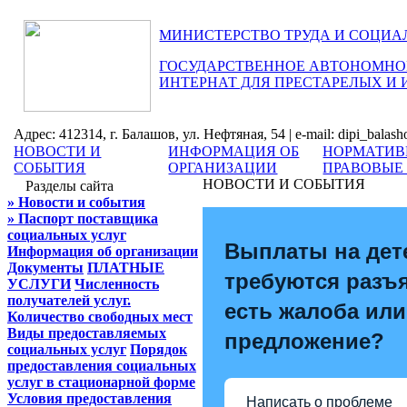
МИНИСТЕРСТВО ТРУДА И СОЦИА
ГОСУДАРСТВЕННОЕ АВТОНОМНОЕ
ИНТЕРНАТ ДЛЯ ПРЕСТАРЕЛЫХ И
Адрес: 412314, г. Балашов, ул. Нефтяная, 54 | e-mail: dipi_balas
НОВОСТИ И
ИНФОРМАЦИЯ ОБ
НОРМАТИВ
СОБЫТИЯ
ОРГАНИЗАЦИИ
ПРАВОВЫЕ
НОВОСТИ И СОБЫТИЯ
Разделы сайта
» Новости и события
» Паспорт поставщика
социальных услуг
Выплаты на дет
Информация об организации
Документы
ПЛАТНЫЕ
требуются разъ
УСЛУГИ
Численность
получателей услуг.
есть жалоба или
Количество свободных мест
Виды предоставляемых
предложение?
социальных услуг
Порядок
предоставления социальных
услуг в стационарной форме
Условия предоставления
Написать о проблеме