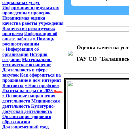
социальных услуг
Информация о результатах
проведенных проверок
Независимая оценка
качества работы учреждения
Количество реализуемых
программ
Информация об
опыте работы
» Помощь
военнослужащим
Оценка качества усл
» Информация об
организации
История
ГАУ СО "Балашовски
создания
Материально-
техническое оснащение
Деятельность в сфере
закупок
Как оформиться на
проживание в дом-интернат
Контакты
» Наш профсоюз
Льготы на отдых в 2023
Новое!
» Основные направления
деятельности
Медицинская
деятельность
Культурно-
досуговая деятельность
Организация здорового
образа жизни
Долговременный уход