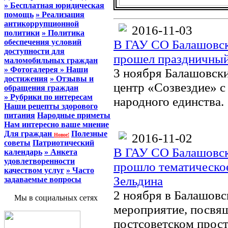
» Бесплатная юридическая
помощь
» Реализация
антикоррупционной
2016-11-03
политики
» Политика
обеспечения условий
В ГАУ СО Балашовск
доступности для
прошел праздничный
маломобильных граждан
» Фотогалерея
» Наши
3 ноября Балашовск
достижения
» Отзывы и
центр «Созвездие» 
обращения граждан
» Рубрики по интересам
народного единства.
Наши рецепты здорового
питания
Народные приметы
Нам интересно ваше мнение
Для граждан
Полезные
2016-11-02
Новое!
советы
Патриотический
В ГАУ СО Балашовск
календарь
» Анкета
удовлетворенности
прошло тематическо
качеством услуг
» Часто
Зельдина
задаваемые вопросы
2 ноября в Балашовс
Мы в социальных сетях
мероприятие, посвя
постсоветском прост