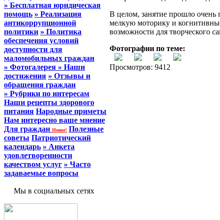
» Бесплатная юридическая
помощь
» Реализация
В целом, занятие прошло очень
антикоррупционной
мелкую моторику и когнитивные
политики
» Политика
возможности для творческого с
обеспечения условий
Фотографии по теме:
доступности для
маломобильных граждан
» Фотогалерея
» Наши
Просмотров: 9412
достижения
» Отзывы и
обращения граждан
» Рубрики по интересам
Наши рецепты здорового
питания
Народные приметы
Нам интересно ваше мнение
Для граждан
Полезные
Новое!
советы
Патриотический
календарь
» Анкета
удовлетворенности
качеством услуг
» Часто
задаваемые вопросы
Мы в социальных сетях