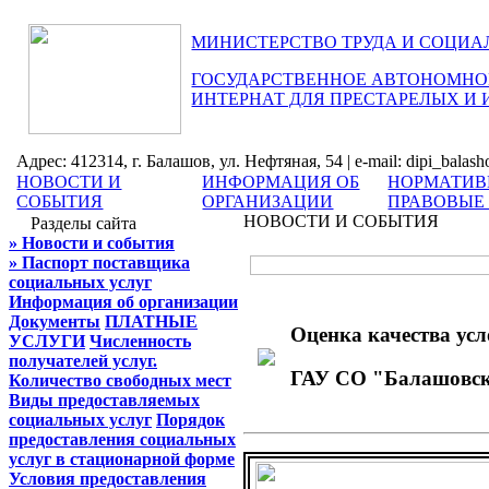
МИНИСТЕРСТВО ТРУДА И СОЦИА
ГОСУДАРСТВЕННОЕ АВТОНОМНОЕ
ИНТЕРНАТ ДЛЯ ПРЕСТАРЕЛЫХ И
Адрес: 412314, г. Балашов, ул. Нефтяная, 54 | e-mail: dipi_balas
НОВОСТИ И
ИНФОРМАЦИЯ ОБ
НОРМАТИВ
СОБЫТИЯ
ОРГАНИЗАЦИИ
ПРАВОВЫЕ
НОВОСТИ И СОБЫТИЯ
Разделы сайта
» Новости и события
» Паспорт поставщика
социальных услуг
Информация об организации
Документы
ПЛАТНЫЕ
Оценка качества усл
УСЛУГИ
Численность
получателей услуг.
ГАУ СО "Балашовски
Количество свободных мест
Виды предоставляемых
социальных услуг
Порядок
предоставления социальных
услуг в стационарной форме
Условия предоставления