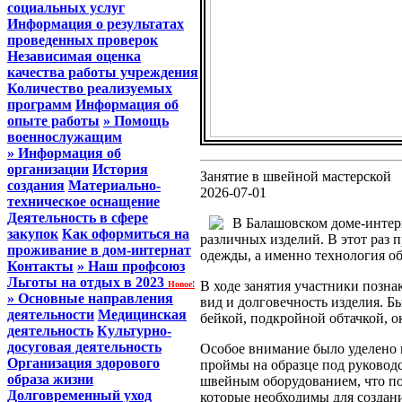
социальных услуг
Информация о результатах
проведенных проверок
Независимая оценка
качества работы учреждения
Количество реализуемых
программ
Информация об
опыте работы
» Помощь
военнослужащим
» Информация об
организации
История
Занятие в швейной мастерской
создания
Материально-
2026-07-01
техническое оснащение
Деятельность в сфере
В Балашовском доме-интер
закупок
Как оформиться на
различных изделий. В этот раз
проживание в дом-интернат
одежды, а именно технология о
Контакты
» Наш профсоюз
Льготы на отдых в 2023
В ходе занятия участники позн
Новое!
» Основные направления
вид и долговечность изделия. Б
деятельности
Медицинская
бейкой, подкройной обтачкой, 
деятельность
Культурно-
досуговая деятельность
Особое внимание было уделено п
Организация здорового
проймы на образце под руковод
образа жизни
швейным оборудованием, что по
Долговременный уход
которые необходимы для создан