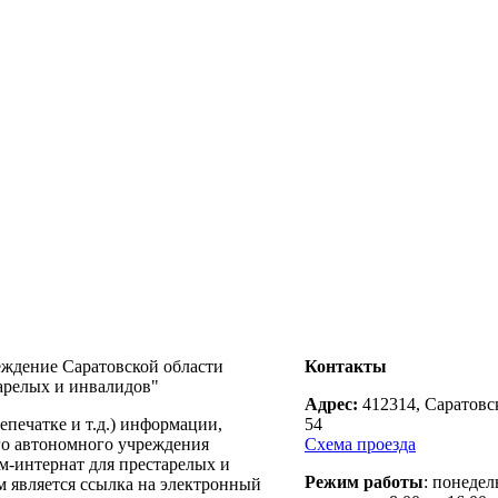
еждение Саратовской области
Контакты
арелых и инвалидов"
Адрес:
412314, Саратовск
печатке и т.д.) информации,
54
го автономного учреждения
Схема проезда
м-интернат для престарелых и
Режим работы
: понедел
м является ссылка на электронный