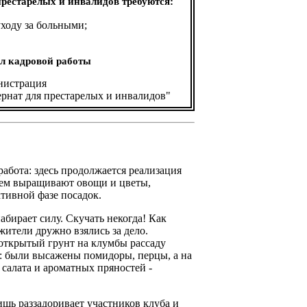
рестарелых и инвалидов требуются:
ходу за больными;
дел кадровой работы
истрация
рнат для престарелых и инвалидов"
абота: здесь продолжается реализация
ием выращивают овощи и цветы,
тивной фазе посадок.
набирает силу. Скучать некогда! Как
жители дружно взялись за дело.
открытый грунт на клумбы рассаду
д: были высажены помидоры, перцы, а на
 салата и ароматных пряностей -
ишь раззадоривает участников клуба и