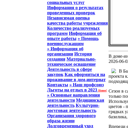
социальных услуг
Информация о результатах
проведенных проверок
Независимая оценка
качества работы учреждения
Количество реализуемых
программ
Информация об
опыте работы
» Помощь
военнослужащим
» Информация об
организации
История
В доме-ин
создания
Материально-
2026-06-0
техническое оснащение
Деятельность в сфере
В Ба
закупок
Как оформиться на
проекта к
проживание в дом-интернат
подходящи
Контакты
» Наш профсоюз
Льготы на отдых в 2023
Сезон в с
Новое!
» Основные направления
только по
деятельности
Медицинская
Использу
деятельность
Культурно-
цветов - 
досуговая деятельность
грядках у
Организация здорового
базилика,
образа жизни
Долговременный уход
Впереди е