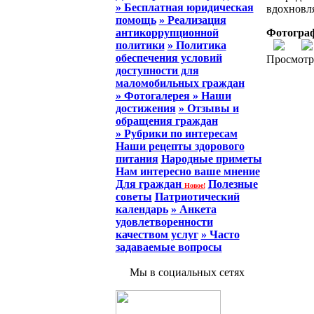
» Бесплатная юридическая
вдохновля
помощь
» Реализация
антикоррупционной
Фотограф
политики
» Политика
обеспечения условий
Просмотр
доступности для
маломобильных граждан
» Фотогалерея
» Наши
достижения
» Отзывы и
обращения граждан
» Рубрики по интересам
Наши рецепты здорового
питания
Народные приметы
Нам интересно ваше мнение
Для граждан
Полезные
Новое!
советы
Патриотический
календарь
» Анкета
удовлетворенности
качеством услуг
» Часто
задаваемые вопросы
Мы в социальных сетях