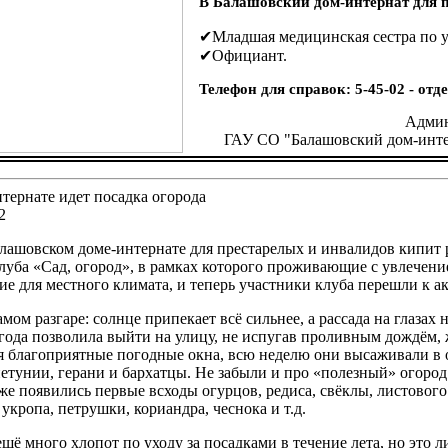
В Балашовский дом-интернат для п
✔Младшая медицинская сестра по у
✔Официант.
Телефон для справок: 5-45-02 - от
Админ
ГАУ СО "Балашовский дом-инте
тернате идет посадка огорода
2
лашовском доме-интернате для престарелых и инвалидов кипит р
луба «Сад, огород», в рамках которого проживающие с увлечен
е для местного климата, и теперь участники клуба перешли к ак
амом разгаре: солнце припекает всё сильнее, а рассада на глазах 
года позволила выйти на улицу, не испугав проливным дождём, 
я благоприятные погодные окна, всю неделю они высаживали в 
петунии, герани и бархатцы. Не забыли и про «полезный» огоро
же появились первые всходы огурцов, редиса, свёклы, листового
 укропа, петрушки, кориандра, чеснока и т.д.
щё много хлопот по уходу за посадками в течение лета, но это л