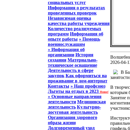
социальных услуг
Информация о результатах
проведенных проверок
Независимая оценка
качества работы учреждения
Количество реализуемых
программ
Информация об
опыте работы
» Помощь
военнослужащим
» Информация об
организации
История
Волшебны
создания
Материально-
2026-04-1
техническое оснащение
Деятельность в сфере
В Ба
закупок
Как оформиться на
занятост
проживание в дом-интернат
Контакты
» Наш профсоюз
В творче
Льготы на отдых в 2023
которым б
Новое!
» Основные направления
Занятие п
деятельности
Медицинская
когнитив
деятельность
Культурно-
участнико
досуговая деятельность
Организация здорового
Инструкт
образа жизни
правильн
Долговременный уход
грифель б