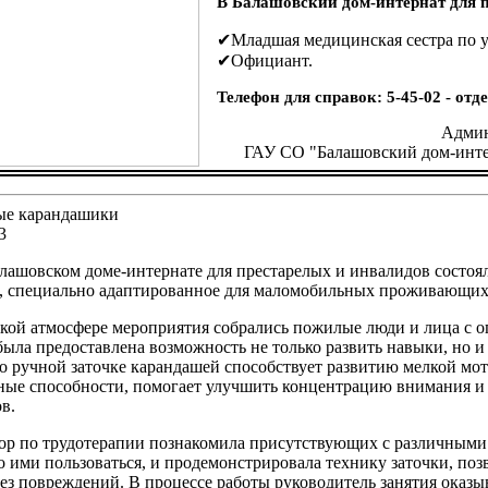
В Балашовский дом-интернат для п
✔Младшая медицинская сестра по у
✔Официант.
Телефон для справок: 5-45-02 - от
Админ
ГАУ СО "Балашовский дом-инте
е карандашики
3
лашовском доме-интернате для престарелых и инвалидов состоял
и, специально адаптированное для маломобильных проживающих
ской атмосфере мероприятия собрались пожилые люди и лица с 
ыла предоставлена возможность не только развить навыки, но 
о ручной заточке карандашей способствует развитию мелкой мот
ные способности, помогает улучшить концентрацию внимания и
в.
ор по трудотерапии познакомила присутствующих с различными 
о ими пользоваться, и продемонстрировала технику заточки, п
ез повреждений. В процессе работы руководитель занятия оказ