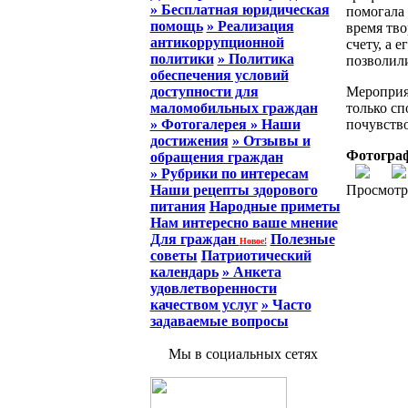
» Бесплатная юридическая
помогала 
помощь
» Реализация
время тво
антикоррупционной
счету, а 
политики
» Политика
позволили
обеспечения условий
доступности для
Мероприя
маломобильных граждан
только сп
» Фотогалерея
» Наши
почувство
достижения
» Отзывы и
Фотограф
обращения граждан
» Рубрики по интересам
Наши рецепты здорового
Просмотр
питания
Народные приметы
Нам интересно ваше мнение
Для граждан
Полезные
Новое!
советы
Патриотический
календарь
» Анкета
удовлетворенности
качеством услуг
» Часто
задаваемые вопросы
Мы в социальных сетях