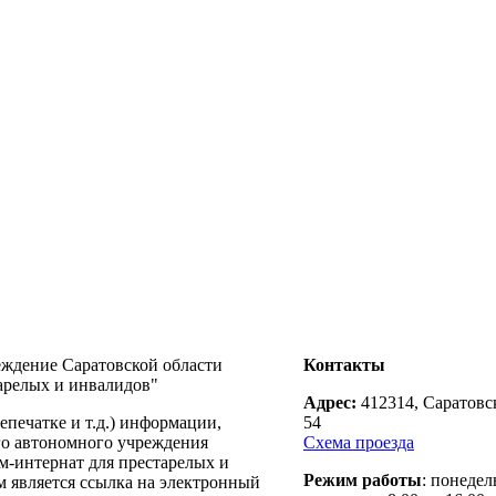
еждение Саратовской области
Контакты
арелых и инвалидов"
Адрес:
412314, Саратовск
печатке и т.д.) информации,
54
го автономного учреждения
Схема проезда
м-интернат для престарелых и
Режим работы
: понедел
м является ссылка на электронный