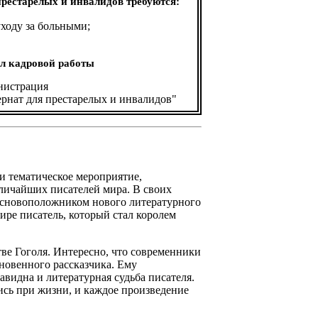
рестарелых и инвалидов требуются:
ходу за больными;
дел кадровой работы
истрация
рнат для престарелых и инвалидов"
и тематическое мероприятие,
личайших писателей мира. В своих
 основоположником нового литературного
ире писатель, который стал королем
е Гоголя. Интересно, что современники
кновенного рассказчика. Ему
видна и литературная судьба писателя.
ись при жизни, и каждое произведение