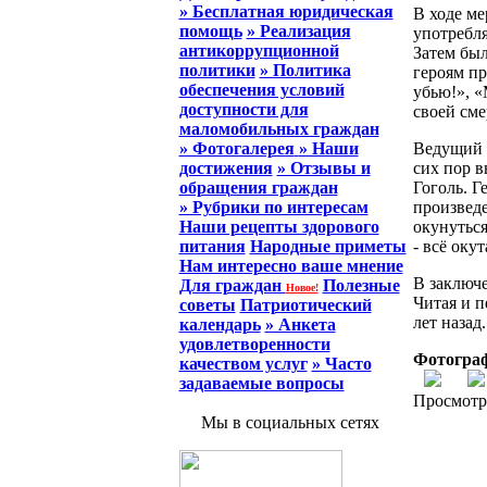
» Бесплатная юридическая
В ходе ме
помощь
» Реализация
употребля
антикоррупционной
Затем был
политики
» Политика
героям пр
обеспечения условий
убью!», 
доступности для
своей сме
маломобильных граждан
» Фотогалерея
» Наши
Ведущий о
достижения
» Отзывы и
сих пор 
обращения граждан
Гоголь. Г
» Рубрики по интересам
произведе
Наши рецепты здорового
окунуться
питания
Народные приметы
- всё оку
Нам интересно ваше мнение
В заключе
Для граждан
Полезные
Новое!
Читая и п
советы
Патриотический
лет назад.
календарь
» Анкета
удовлетворенности
Фотограф
качеством услуг
» Часто
задаваемые вопросы
Просмотр
Мы в социальных сетях