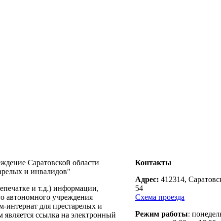
еждение Саратовской области
Контакты
арелых и инвалидов"
Адрес:
412314, Саратовск
печатке и т.д.) информации,
54
го автономного учреждения
Схема проезда
м-интернат для престарелых и
Режим работы
: понедел
м является ссылка на электронный