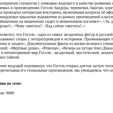
роприятия слушатели с помощью ведущего в качестве разминки 
емых в произведениях Гоголя: бандура, черевички, баштан, курень
а проведена интересная викторина, включавшая вопросы об афо
инадлежат крылатые выражения из разных произведений классика
«Мошенник на мошеннике сидит и мошенником погоняет», «Эх, р
ртью!», «Чему смеетесь? - Над собою смеетесь!..»
тметил, что Гоголь - одна из самых загадочных фигур в русской
вызывают споры у литературоведов и историков. Проживающие 
ении и злодеи». Документальные факты из жизни великого гения
ний: «Мертвые души», «Ревизор», «Вечера на хуторе близ Дикан
 в неповторимый мир Гоголя - загадочный, мистический, захват
тано тайной.
ние ведущий подчеркнул, что Гоголь открыл для нас целую эпоху 
еречитывая его гениальные произведения, мы убеждаемся, что он
ии по теме:
ов: 9089