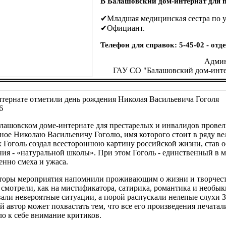
В Балашовский дом-интернат для п
✔Младшая медицинская сестра по у
✔Официант.
Телефон для справок: 5-45-02 - от
Админ
ГАУ СО "Балашовский дом-инте
тернате отметили день рождения Николая Васильевича Гоголя
6
лашовском доме-интернате для престарелых и инвалидов провел
ое Николаю Васильевичу Гоголю, имя которого стоит в ряду ве
 Гоголь создал всестороннюю картину российской жизни, став
ия - «натуральной школы». При этом Гоголь - единственный в м
нно смеха и ужаса.
торы мероприятия напомнили проживающим о жизни и творчеств
 смотрели, как на мистификатора, сатирика, романтика и необы
ли невероятные ситуации, а порой распускали нелепые слухи За
 автор может похвастать тем, что все его произведения печатал
о к себе внимание критиков.