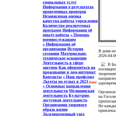
социальных услуг
Информация о результатах
проведенных проверок
Независимая оценка
качества работы учреждения
Количество реализуемых
программ
Информация об
опыте работы
» Помощь
военнослужащим
» Информация об
организации
История
В доме-ин
создания
Материально-
2026-04-0
техническое оснащение
Деятельность в сфере
В Ба
закупок
Как оформиться на
посвященн
проживание в дом-интернат
творениях
Контакты
» Наш профсоюз
направлен
Льготы на отдых в 2023
Новое!
одновреме
» Основные направления
деятельности
Медицинская
Организа
деятельность
Культурно-
на Гоголя
досуговая деятельность
приписыва
Организация здорового
Не каждый
образа жизни
привлекал
Долговременный уход