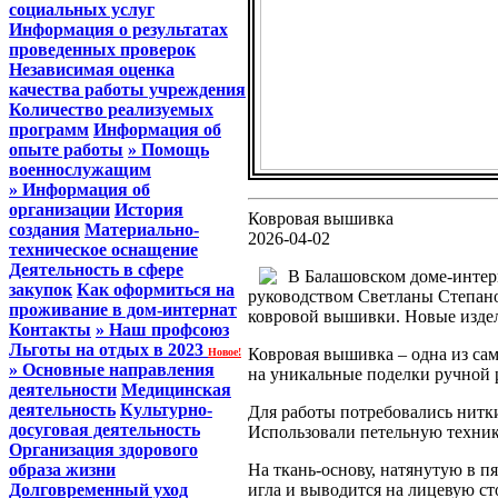
социальных услуг
Информация о результатах
проведенных проверок
Независимая оценка
качества работы учреждения
Количество реализуемых
программ
Информация об
опыте работы
» Помощь
военнослужащим
» Информация об
организации
История
Ковровая вышивка
создания
Материально-
2026-04-02
техническое оснащение
Деятельность в сфере
В Балашовском доме-интер
закупок
Как оформиться на
руководством Светланы Степано
проживание в дом-интернат
ковровой вышивки. Новые издел
Контакты
» Наш профсоюз
Льготы на отдых в 2023
Ковровая вышивка – одна из са
Новое!
» Основные направления
на уникальные поделки ручной 
деятельности
Медицинская
деятельность
Культурно-
Для работы потребовались нитки
досуговая деятельность
Использовали петельную техник
Организация здорового
образа жизни
На ткань-основу, натянутую в п
Долговременный уход
игла и выводится на лицевую ст