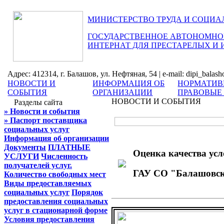
МИНИСТЕРСТВО ТРУДА И СОЦИА
ГОСУДАРСТВЕННОЕ АВТОНОМНОЕ
ИНТЕРНАТ ДЛЯ ПРЕСТАРЕЛЫХ И
Адрес: 412314, г. Балашов, ул. Нефтяная, 54 | e-mail: dipi_balas
НОВОСТИ И
ИНФОРМАЦИЯ ОБ
НОРМАТИВ
СОБЫТИЯ
ОРГАНИЗАЦИИ
ПРАВОВЫЕ
НОВОСТИ И СОБЫТИЯ
Разделы сайта
» Новости и события
» Паспорт поставщика
социальных услуг
Информация об организации
Документы
ПЛАТНЫЕ
Оценка качества усл
УСЛУГИ
Численность
получателей услуг.
ГАУ СО "Балашовски
Количество свободных мест
Виды предоставляемых
социальных услуг
Порядок
предоставления социальных
услуг в стационарной форме
Условия предоставления