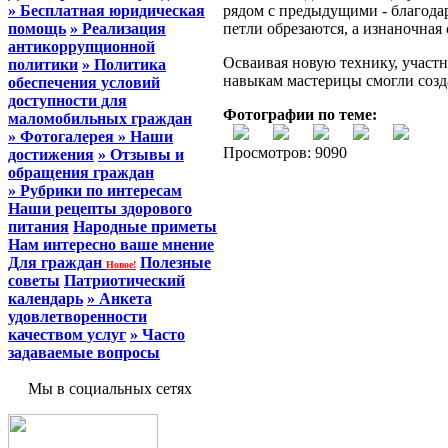
» Бесплатная юридическая
рядом с предыдущими - благодар
помощь
» Реализация
петли обрезаются, а изнаночная 
антикоррупционной
Осваивая новую технику, участ
политики
» Политика
навыкам мастерицы смогли созда
обеспечения условий
доступности для
Фотографии по теме:
маломобильных граждан
» Фотогалерея
» Наши
Просмотров: 9090
достижения
» Отзывы и
обращения граждан
» Рубрики по интересам
Наши рецепты здорового
питания
Народные приметы
Нам интересно ваше мнение
Для граждан
Полезные
Новое!
советы
Патриотический
календарь
» Анкета
удовлетворенности
качеством услуг
» Часто
задаваемые вопросы
Мы в социальных сетях