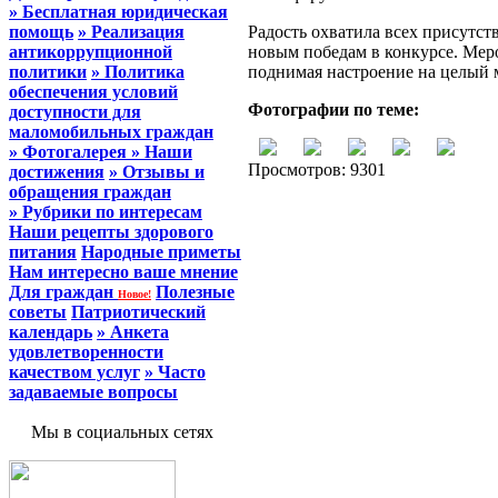
» Бесплатная юридическая
помощь
» Реализация
Радость охватила всех присутс
антикоррупционной
новым победам в конкурсе. Мер
политики
» Политика
поднимая настроение на целый 
обеспечения условий
Фотографии по теме:
доступности для
маломобильных граждан
» Фотогалерея
» Наши
Просмотров: 9301
достижения
» Отзывы и
обращения граждан
» Рубрики по интересам
Наши рецепты здорового
питания
Народные приметы
Нам интересно ваше мнение
Для граждан
Полезные
Новое!
советы
Патриотический
календарь
» Анкета
удовлетворенности
качеством услуг
» Часто
задаваемые вопросы
Мы в социальных сетях