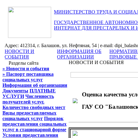
МИНИСТЕРСТВО ТРУДА И СОЦИА
ГОСУДАРСТВЕННОЕ АВТОНОМНОЕ
ИНТЕРНАТ ДЛЯ ПРЕСТАРЕЛЫХ И
Адрес: 412314, г. Балашов, ул. Нефтяная, 54 | e-mail: dipi_balas
НОВОСТИ И
ИНФОРМАЦИЯ ОБ
НОРМАТИВ
СОБЫТИЯ
ОРГАНИЗАЦИИ
ПРАВОВЫЕ
НОВОСТИ И СОБЫТИЯ
Разделы сайта
» Новости и события
» Паспорт поставщика
социальных услуг
Информация об организации
Документы
ПЛАТНЫЕ
Оценка качества усл
УСЛУГИ
Численность
получателей услуг.
ГАУ СО "Балашовски
Количество свободных мест
Виды предоставляемых
социальных услуг
Порядок
предоставления социальных
услуг в стационарной форме
Условия предоставления