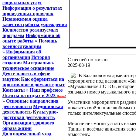
социальных услуг
Информация о результатах
проведенных проверок
Независимая оценка
качества работы учреждения
Количество реализуемых
программ
Информация об
опыте работы
» Помощь
военнослужащим
» Информация об
организации
История
С песней по жизни
создания
Материально-
2025-08-19
техническое оснащение
Деятельность в сфере
В Балашовском доме-интерн
закупок
Как оформиться на
мероприятие под названием «Бит
проживание в дом-интернат
«Музыкальное ЛОТО», которое п
Контакты
» Наш профсоюз
означало номер музыкального п
Льготы на отдых в 2023
Новое!
» Основные направления
Участники мероприятия разделил
деятельности
Медицинская
показать своё знание любимых 
деятельность
Культурно-
только интеллектуальные способ
досуговая деятельность
Организация здорового
Многие не смогли устоять на ме
образа жизни
Танцы и весёлые движения запо
Долговременный уход
атмосферу.