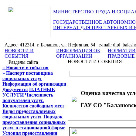
МИНИСТЕРСТВО ТРУДА И СОЦИА
ГОСУДАРСТВЕННОЕ АВТОНОМНОЕ
ИНТЕРНАТ ДЛЯ ПРЕСТАРЕЛЫХ И
Адрес: 412314, г. Балашов, ул. Нефтяная, 54 | e-mail: dipi_balas
НОВОСТИ И
ИНФОРМАЦИЯ ОБ
НОРМАТИВ
СОБЫТИЯ
ОРГАНИЗАЦИИ
ПРАВОВЫЕ
НОВОСТИ И СОБЫТИЯ
Разделы сайта
» Новости и события
» Паспорт поставщика
социальных услуг
Информация об организации
Документы
ПЛАТНЫЕ
Оценка качества усл
УСЛУГИ
Численность
получателей услуг.
ГАУ СО "Балашовски
Количество свободных мест
Виды предоставляемых
социальных услуг
Порядок
предоставления социальных
услуг в стационарной форме
Условия предоставления