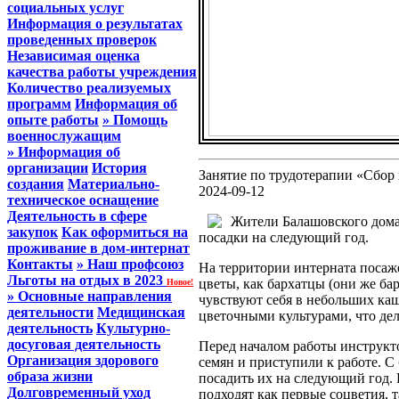
социальных услуг
Информация о результатах
проведенных проверок
Независимая оценка
качества работы учреждения
Количество реализуемых
программ
Информация об
опыте работы
» Помощь
военнослужащим
» Информация об
организации
История
Занятие по трудотерапии «Сбор
создания
Материально-
2024-09-12
техническое оснащение
Деятельность в сфере
Жители Балашовского дома-
закупок
Как оформиться на
посадки на следующий год.
проживание в дом-интернат
Контакты
» Наш профсоюз
На территории интерната посаж
Льготы на отдых в 2023
цветы, как бархатцы (они же ба
Новое!
» Основные направления
чувствуют себя в небольших каш
деятельности
Медицинская
цветочными культурами, что де
деятельность
Культурно-
досуговая деятельность
Перед началом работы инструкт
Организация здорового
семян и приступили к работе. С
образа жизни
посадить их на следующий год. 
Долговременный уход
подходят как первые соцветия, т