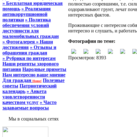
» Бесплатная юридическая
полностью созревшими, т.е. сил
помощь
» Реализация
оздоравливают грунт, лечат поч
антикоррупционной
интересных фактов.
политики
» Политика
обеспечения условий
Проживающие с интересом собир
доступности для
интересно и слушать, и работать
маломобильных граждан
Фотографии по теме:
» Фотогалерея
» Наши
достижения
» Отзывы и
обращения граждан
Просмотров: 8393
» Рубрики по интересам
Наши рецепты здорового
питания
Народные приметы
Нам интересно ваше мнение
Для граждан
Полезные
Новое!
советы
Патриотический
календарь
» Анкета
удовлетворенности
качеством услуг
» Часто
задаваемые вопросы
Мы в социальных сетях