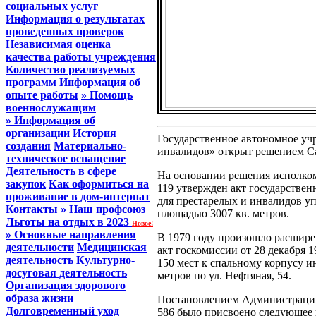
социальных услуг
Информация о результатах
проведенных проверок
Независимая оценка
качества работы учреждения
Количество реализуемых
программ
Информация об
опыте работы
» Помощь
военнослужащим
» Информация об
организации
История
Государственное автономное уч
создания
Материально-
инвалидов» открыт решением Са
техническое оснащение
Деятельность в сфере
На основании решения исполком
закупок
Как оформиться на
119 утвержден акт государствен
проживание в дом-интернат
для престарелых и инвалидов уп
Контакты
» Наш профсоюз
площадью 3007 кв. метров.
Льготы на отдых в 2023
Новое!
» Основные направления
В 1979 году произошло расшире
деятельности
Медицинская
акт госкомиссии от 28 декабря 
деятельность
Культурно-
150 мест к спальному корпусу и
досуговая деятельность
метров по ул. Нефтяная, 54.
Организация здорового
образа жизни
Постановлением Администрации 
Долговременный уход
586 было присвоено следующее 