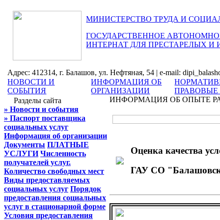
МИНИСТЕРСТВО ТРУДА И СОЦИА
ГОСУДАРСТВЕННОЕ АВТОНОМНОЕ
ИНТЕРНАТ ДЛЯ ПРЕСТАРЕЛЫХ И
Адрес: 412314, г. Балашов, ул. Нефтяная, 54 | e-mail: dipi_balas
НОВОСТИ И
ИНФОРМАЦИЯ ОБ
НОРМАТИВ
СОБЫТИЯ
ОРГАНИЗАЦИИ
ПРАВОВЫЕ
ИНФОРМАЦИЯ ОБ ОПЫТЕ Р
Разделы сайта
» Новости и события
» Паспорт поставщика
социальных услуг
Информация об организации
Документы
ПЛАТНЫЕ
Оценка качества усл
УСЛУГИ
Численность
получателей услуг.
ГАУ СО "Балашовски
Количество свободных мест
Виды предоставляемых
социальных услуг
Порядок
предоставления социальных
услуг в стационарной форме
Условия предоставления