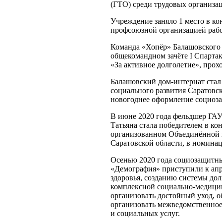
(ГТО) среди трудовых организац
Учреждение заняло 1 место в к
профсоюзной организацией рабо
Команда «Хопёр» Балашовского д
общекомандном зачёте I Спарта
«За активное долголетие», прохо
Балашовский дом-интернат стал
социального развития Саратовс
новогоднее оформление социоз
В июне 2020 года фельдшер ГАУ
Татьяна стала победителем в к
организованном Объединённой 
Саратовской области, в номина
Осенью 2020 года социозащитны
«Демография» приступили к ап
здоровья, созданию системы до
комплексной социально-медицин
организовать достойный уход, о
организовать межведомственное
и социальных услуг.