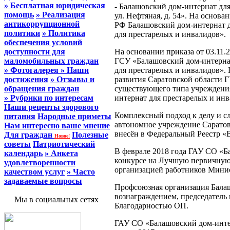
» Бесплатная юридическая
- Балашовский дом-интернат для
помощь
» Реализация
ул. Нефтяная, д. 54». На основ
антикоррупционной
РФ Балашовский дом-интернат 
политики
» Политика
для престарелых и инвалидов».
обеспечения условий
доступности для
На основании приказа от 03.11.
маломобильных граждан
ГСУ «Балашовский дом-интернат
» Фотогалерея
» Наши
для престарелых и инвалидов». 
достижения
» Отзывы и
развития Саратовской области 
обращения граждан
существующего типа учреждения
» Рубрики по интересам
интернат для престарелых и инв
Наши рецепты здорового
Комплексный подход к делу и сл
питания
Народные приметы
автономное учреждение Саратов
Нам интересно ваше мнение
внесён в Федеральный Реестр «
Для граждан
Полезные
Новое!
советы
Патриотический
В феврале 2018 года ГАУ СО «Б
календарь
» Анкета
конкурсе на Лучшую первичну
удовлетворенности
организацией работников Минис
качеством услуг
» Часто
задаваемые вопросы
Профсоюзная организация Бала
вознаграждением, председатель 
Мы в социальных сетях
Благодарностью ОП.
ГАУ СО «Балашовский дом-интер