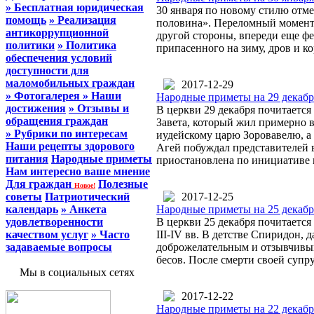
» Бесплатная юридическая
30 января по новому стилю отм
помощь
» Реализация
половина». Переломный момент: 
антикоррупционной
другой стороны, впереди еще фе
политики
» Политика
припасенного на зиму, дров и ко
обеспечения условий
доступности для
маломобильных граждан
2017-12-29
» Фотогалерея
» Наши
Народные приметы на 29 декабря
достижения
» Отзывы и
В церкви 29 декабря почитается
обращения граждан
Завета, который жил примерно 
» Рубрики по интересам
иудейскому царю Зоровавелю, а
Наши рецепты здорового
Агей побуждал представителей 
питания
Народные приметы
приостановлена по инициативе 
Нам интересно ваше мнение
Для граждан
Полезные
Новое!
советы
Патриотический
2017-12-25
календарь
» Анкета
Народные приметы на 25 декабр
удовлетворенности
В церкви 25 декабря почитаетс
качеством услуг
» Часто
III-IV вв. В детстве Спиридон, 
задаваемые вопросы
доброжелательным и отзывчивым.
бесов. После смерти своей суп
Мы в социальных сетях
2017-12-22
Народные приметы на 22 декабр