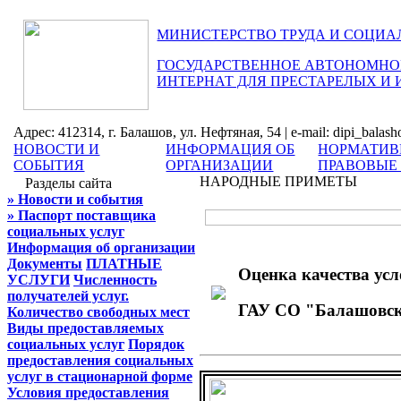
МИНИСТЕРСТВО ТРУДА И СОЦИА
ГОСУДАРСТВЕННОЕ АВТОНОМНОЕ
ИНТЕРНАТ ДЛЯ ПРЕСТАРЕЛЫХ И
Адрес: 412314, г. Балашов, ул. Нефтяная, 54 | e-mail: dipi_balas
НОВОСТИ И
ИНФОРМАЦИЯ ОБ
НОРМАТИВ
СОБЫТИЯ
ОРГАНИЗАЦИИ
ПРАВОВЫЕ
НАРОДНЫЕ ПРИМЕТЫ
Разделы сайта
» Новости и события
» Паспорт поставщика
социальных услуг
Информация об организации
Документы
ПЛАТНЫЕ
Оценка качества усл
УСЛУГИ
Численность
получателей услуг.
ГАУ СО "Балашовски
Количество свободных мест
Виды предоставляемых
социальных услуг
Порядок
предоставления социальных
услуг в стационарной форме
Условия предоставления