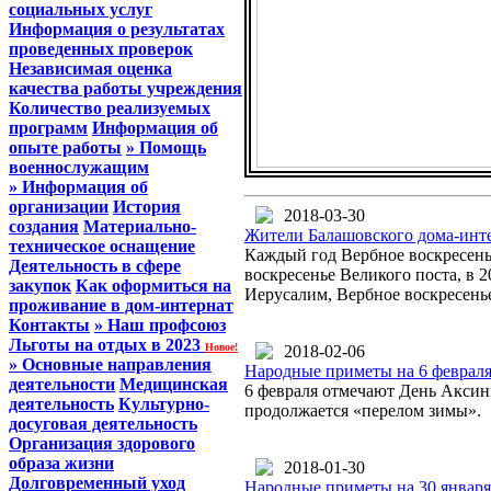
социальных услуг
Информация о результатах
проведенных проверок
Независимая оценка
качества работы учреждения
Количество реализуемых
программ
Информация об
опыте работы
» Помощь
военнослужащим
» Информация об
организации
История
2018-03-30
создания
Материально-
Жители Балашовского дома-инте
техническое оснащение
Каждый год Вербное воскресенье
Деятельность в сфере
воскресенье Великого поста, в 2
закупок
Как оформиться на
Иерусалим, Вербное воскресенье
проживание в дом-интернат
Контакты
» Наш профсоюз
Льготы на отдых в 2023
Новое!
2018-02-06
» Основные направления
Народные приметы на 6 февраля
деятельности
Медицинская
6 февраля отмечают День Аксин
деятельность
Культурно-
продолжается «перелом зимы».
досуговая деятельность
Организация здорового
образа жизни
2018-01-30
Долговременный уход
Народные приметы на 30 января