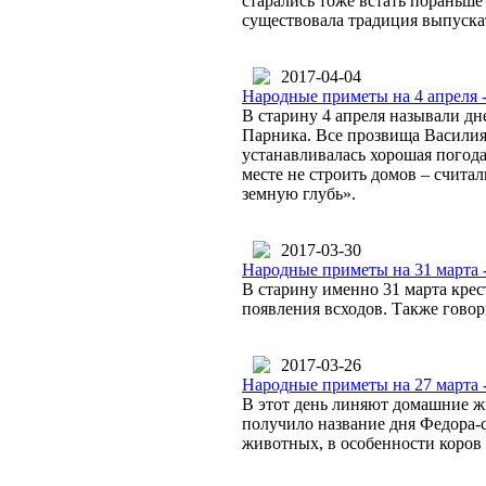
старались тоже встать пораньше
существовала традиция выпуска
2017-04-04
Народные приметы на 4 апреля 
В старину 4 апреля называли д
Парника. Все прозвища Василия 
устанавливалась хорошая погода.
месте не строить домов – счита
земную глубь».
2017-03-30
Народные приметы на 31 марта 
В старину именно 31 марта крес
появления всходов. Также говор
2017-03-26
Народные приметы на 27 марта 
В этот день линяют домашние жи
получило название дня Федора-с
животных, в особенности коров