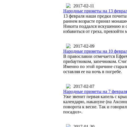
2017-02-11
Народные приметы на 13 феврал
13 февраля наши предки почитал
раннем возрасте принял монаше
Никита поддался искушению и от
избавиться от греха, превзойти
2017-02-09
Народные приметы на 10 феврал
В православии отмечается Ефрем
прибаутником, запечником. Счит
Именно по этой причине старали
оставляя ее на ночь в погребе.
2017-02-07
Народные приметы на 7 февраля 
Уже звенит первая капель с кры
календарю, накануне (на Аксинь
поворота к весне. Так и говори
посадил».
2017-01-30