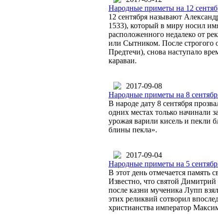
Народные приметы на 12 сентяб
12 сентября называют Александр
1533), который в миру носил и
расположенного недалеко от ре
или Сытником. После строгого 
Предтечи), снова наступало вр
караваи.
2017-09-08
Народные приметы на 8 сентябр
В народе дату 8 сентября прозв
одних местах только начинали за
урожая варили кисель и пекли б
блины пекла».
2017-09-04
Народные приметы на 5 сентябр
В этот день отмечается память
Известно, что святой Димитрий 
после казни мученика Лупп взял
этих реликвий сотворил впослед
христианства император Максим