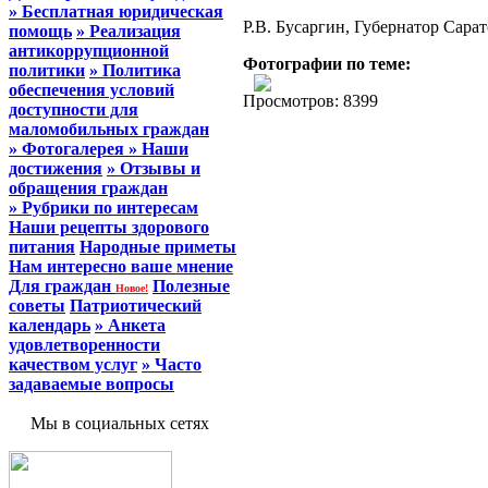
» Бесплатная юридическая
Р.В. Бусаргин, Губернатор Сара
помощь
» Реализация
антикоррупционной
Фотографии по теме:
политики
» Политика
обеспечения условий
Просмотров: 8399
доступности для
маломобильных граждан
» Фотогалерея
» Наши
достижения
» Отзывы и
обращения граждан
» Рубрики по интересам
Наши рецепты здорового
питания
Народные приметы
Нам интересно ваше мнение
Для граждан
Полезные
Новое!
советы
Патриотический
календарь
» Анкета
удовлетворенности
качеством услуг
» Часто
задаваемые вопросы
Мы в социальных сетях