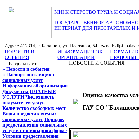
МИНИСТЕРСТВО ТРУДА И СОЦИА
ГОСУДАРСТВЕННОЕ АВТОНОМНОЕ
ИНТЕРНАТ ДЛЯ ПРЕСТАРЕЛЫХ И
Адрес: 412314, г. Балашов, ул. Нефтяная, 54 | e-mail: dipi_balas
НОВОСТИ И
ИНФОРМАЦИЯ ОБ
НОРМАТИВ
СОБЫТИЯ
ОРГАНИЗАЦИИ
ПРАВОВЫЕ
НОВОСТИ И СОБЫТИЯ
Разделы сайта
» Новости и события
» Паспорт поставщика
социальных услуг
Информация об организации
Документы
ПЛАТНЫЕ
Оценка качества усл
УСЛУГИ
Численность
получателей услуг.
ГАУ СО "Балашовски
Количество свободных мест
Виды предоставляемых
социальных услуг
Порядок
предоставления социальных
услуг в стационарной форме
Условия предоставления