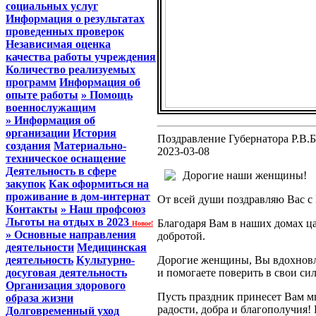
социальных услуг
Информация о результатах
проведенных проверок
Независимая оценка
качества работы учреждения
Количество реализуемых
программ
Информация об
опыте работы
» Помощь
военнослужащим
» Информация об
организации
История
Поздравление Губернатора Р.В
создания
Материально-
2023-03-08
техническое оснащение
Деятельность в сфере
Дорогие наши женщины!
закупок
Как оформиться на
проживание в дом-интернат
От всей души поздравляю Вас 
Контакты
» Наш профсоюз
Льготы на отдых в 2023
Благодаря Вам в наших домах ц
Новое!
» Основные направления
добротой.
деятельности
Медицинская
деятельность
Культурно-
Дорогие женщины, Вы вдохновля
досуговая деятельность
и помогаете поверить в свои си
Организация здорового
Пусть праздник принесет Вам м
образа жизни
радости, добра и благополучия! 
Долговременный уход